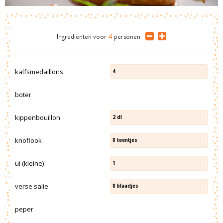
Ingrediënten
voor
4
personen
kalfsmedaillons
4
boter
kippenbouillon
2
dl
knoflook
8
teentjes
ui (kleine)
1
verse salie
8
blaadjes
peper