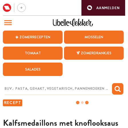
AANMELDEN
BEZOEK ONZE ANDERE WEBSITES
☀️ ZOMERRECEPTEN
MOSSELEN
RECEPTEN
TOMAAT
🍹 ZOMERDRANKJES
WEEKMENU
SALADES
CHAT MET MAIA
INSPIRATIE
MIJN BEWAARDE RECEPTEN
RECEPT
Kalfsmedaillons met knoflooksaus