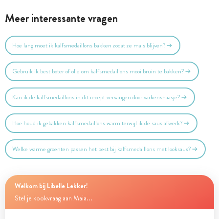
Meer interessante vragen
Hoe lang moet ik kalfsmedaillons bakken zodat ze mals blijven?
Gebruik ik best boter of olie om kalfsmedaillons mooi bruin te bakken?
Kan ik de kalfsmedaillons in dit recept vervangen door varkenshaasje?
Hoe houd ik gebakken kalfsmedaillons warm terwijl ik de saus afwerk?
Welke warme groenten passen het best bij kalfsmedaillons met looksaus?
Welkom bij Libelle Lekker!
Stel je kookvraag aan Maia...