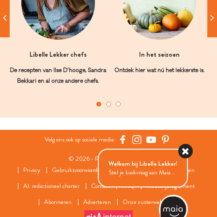
Libelle Lekker chefs
In het seizoen
De recepten van Ilse D’hooge, Sandra
Ontdek hier wat nú het lekkerste is.
Bekkari en al onze andere chefs.
Volg ons ook op sociale media:
© 2026 - Roularta Media Group
Welkom bij Libelle Lekker!
Privacy
Gebruiksvoorwaarden
Cookies
Cookies instellingen
Stel je kookvraag aan Maia...
AI: redactioneel charter
Contact
FAQ
Wedstrijdreglement
Abonneren
Adverteren
Onze zusterwebsites