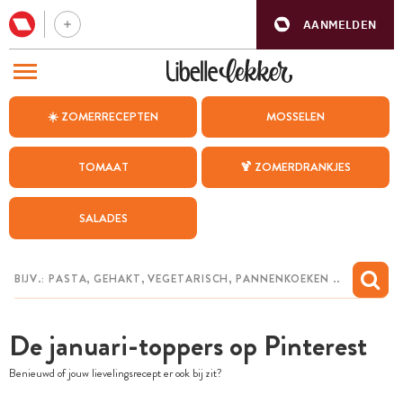
AANMELDEN
BEZOEK ONZE ANDERE WEBSITES
☀️ ZOMERRECEPTEN
MOSSELEN
RECEPTEN
TOMAAT
🍹 ZOMERDRANKJES
WEEKMENU
SALADES
CHAT MET MAIA
INSPIRATIE
MIJN BEWAARDE RECEPTEN
De januari-toppers op Pinterest
Benieuwd of jouw lievelingsrecept er ook bij zit?