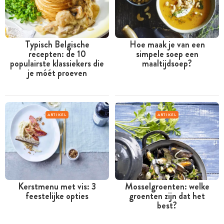
Typisch Belgische
Hoe maak je van een
recepten: de 10
simpele soep een
populairste klassiekers die
maaltijdsoep?
je móét proeven
ARTIKEL
ARTIKEL
Kerstmenu met vis: 3
Mosselgroenten: welke
feestelijke opties
groenten zijn dat het
best?