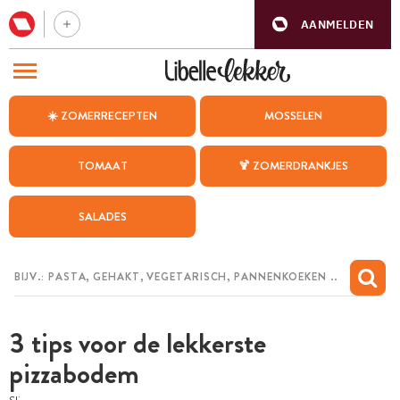
AANMELDEN
BEZOEK ONZE ANDERE WEBSITES
☀️ ZOMERRECEPTEN
MOSSELEN
RECEPTEN
TOMAAT
🍹 ZOMERDRANKJES
WEEKMENU
SALADES
CHAT MET MAIA
INSPIRATIE
MIJN BEWAARDE RECEPTEN
3 tips voor de lekkerste
pizzabodem