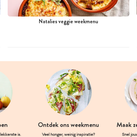
Natalies veggie weekmenu
oen
Ontdek ons weekmenu
Maak z
ekkerste is.
Veel honger, weinig inspiratie?
Snel jou