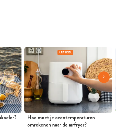
ARTIKEL
jnkoeler?
Hoe moet je oventemperaturen
Mosse
omrekenen naar de airfryer?
Peter