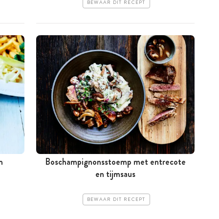
BEWAAR DIT RECEPT
n
Boschampignonsstoemp met entrecote
en tijmsaus
BEWAAR DIT RECEPT