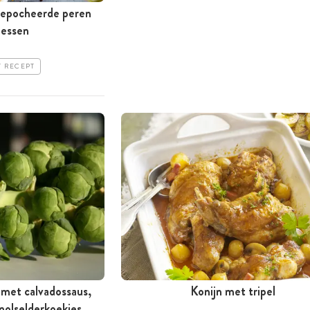
gepocheerde peren
bessen
T RECEPT
 met calvadossaus,
Konijn met tripel
nolselderkoekjes