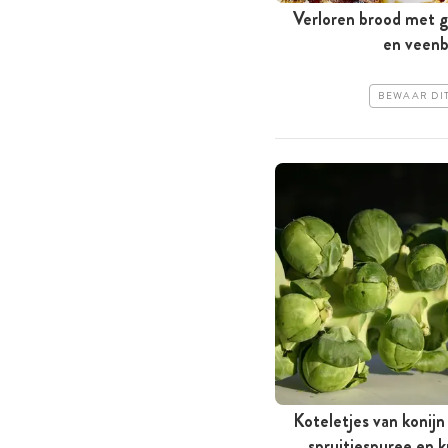
Verloren brood met 
en veen
BEWAAR DI
Koteletjes van konijn
spruitjespuree en k