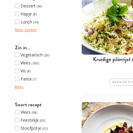
Dessert
(36)
Hapje
(8)
Lunch
(34)
Meer gangen
Zin in…
Vegetarisch
(26)
Kruidige pilavrijs
Vlees
(160)
Vis
(8)
Pasta
(7)
BEWAAR DI
Meer
Soort recept
Vlees
(98)
Feestelijk
(60)
Stoofpotje
(52)