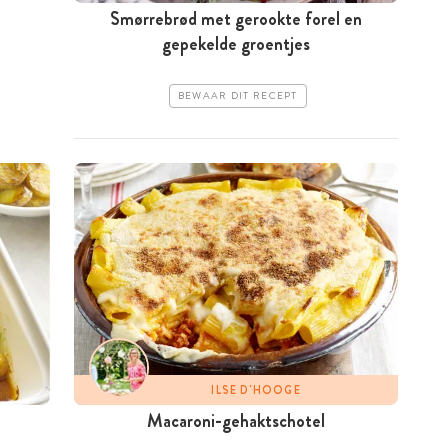
Smørrebrød met gerookte forel en
gepekelde groentjes
BEWAAR DIT RECEPT
ILSE D'HOOGE
Macaroni-gehaktschotel