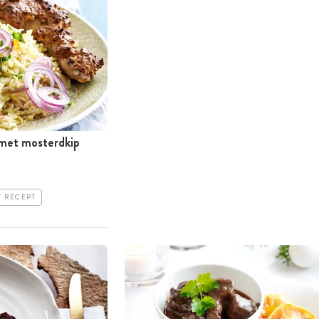
t met mosterdkip
T RECEPT