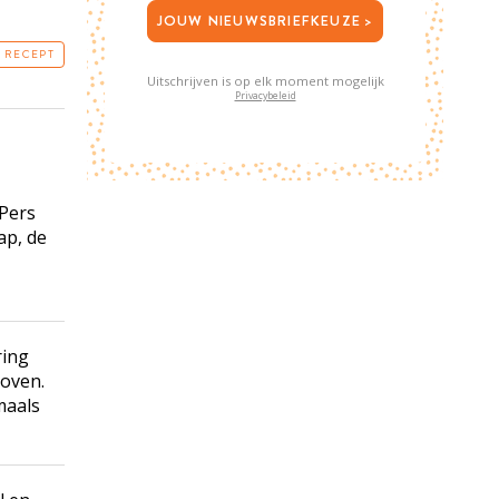
JOUW NIEUWSBRIEFKEUZE >
T RECEPT
Uitschrijven is op elk moment mogelijk
Privacybeleid
Pers
ap, de
ring
 oven.
maals