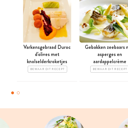
Varkensgebraad Duroc
Gebakken zeebaars 
d'olives met
asperges en
knolselderkroketjes
aardappelcrème
BEWAAR DIT RECEPT
BEWAAR DIT RECEPT