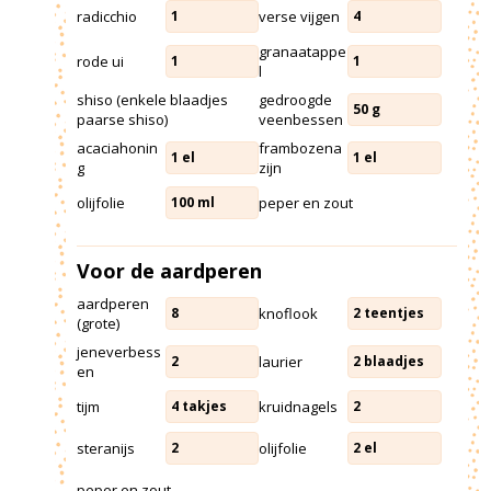
radicchio
verse vijgen
1
4
granaatappe
rode ui
1
1
l
shiso (enkele blaadjes
gedroogde
50
g
paarse shiso)
veenbessen
acaciahonin
frambozena
1
el
1
el
g
zijn
olijfolie
peper en zout
100
ml
Voor de aardperen
aardperen
knoflook
8
2
teentjes
(grote)
jeneverbess
laurier
2
2
blaadjes
en
tijm
kruidnagels
4
takjes
2
steranijs
olijfolie
2
2
el
peper en zout