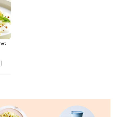
met
Feestelijk rundergebraad
BEWAAR DIT RECEPT