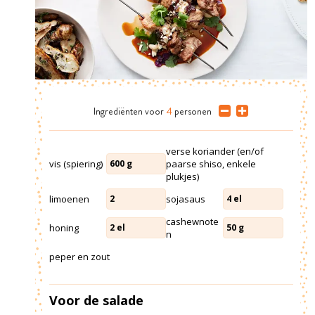
Ingrediënten
voor
4
personen
verse koriander (en/of
vis (spiering)
paarse shiso, enkele
600
g
plukjes)
limoenen
sojasaus
2
4
el
cashewnote
honing
2
el
50
g
n
peper en zout
Voor de salade