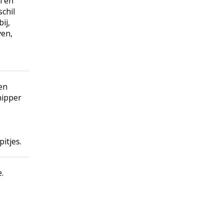
l en
schil
ij,
ven,
 en
snipper
itjes.
.