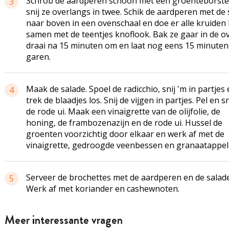
Schrob de aardperen schoon met een groenteborste
3
snij ze overlangs in twee. Schik de aardperen met de 
naar boven in een ovenschaal en doe er alle kruiden b
samen met de teentjes knoflook. Bak ze gaar in de o
draai na 15 minuten om en laat nog eens 15 minuten
garen.
Maak de salade. Spoel de radicchio, snij 'm in partjes
4
trek de blaadjes los. Snij de vijgen in partjes. Pel en 
de rode ui. Maak een vinaigrette van de olijfolie, de
honing, de frambozenazijn en de rode ui. Hussel de
groenten voorzichtig door elkaar en werk af met de
vinaigrette, gedroogde veenbessen en granaatappelp
Serveer de brochettes met de aardperen en de salade
5
Werk af met koriander en cashewnoten.
Meer interessante vragen