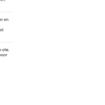
er en
tot
 olie.
 voor