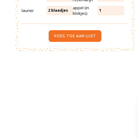
appel (in
laurier
2
blaadjes
1
blokjes)
VOEG TOE AAN LIJST