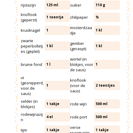
rijstazijn
suiker
125
ml
110
g
knoflook
chilipeper
1
teentje
½
(geperst)
mosterdzaa
kruidnagel
1
1
kl
dje
zwarte
gember
peperbolletj
1
kl
1
kl
(geraspt)
es (geplet)
wortel (in
bruine fond
blokjes, voor
1
l
1
de saus)
ui
knoflook
(gesnipperd,
(voor de
1
2
teentjes
voor de
saus)
saus)
selder (in
rode wijn
1
takje
500
ml
blokjes)
rodewijnazij
rode port
4
el
500
ml
n
verse
tijm
1
takje
1
takje
rozemarijn