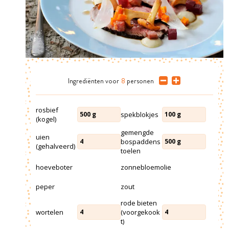
Ingrediënten
voor
8
personen
rosbief
spekblokjes
500
g
100
g
(kogel)
gemengde
uien
bospaddens
4
500
g
(gehalveerd)
toelen
hoeveboter
zonnebloemolie
peper
zout
rode bieten
wortelen
(voorgekook
4
4
t)