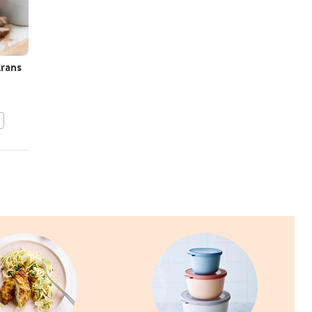
rans
In rode wijn gemarineerd
rundvlees
BEWAAR DIT RECEPT