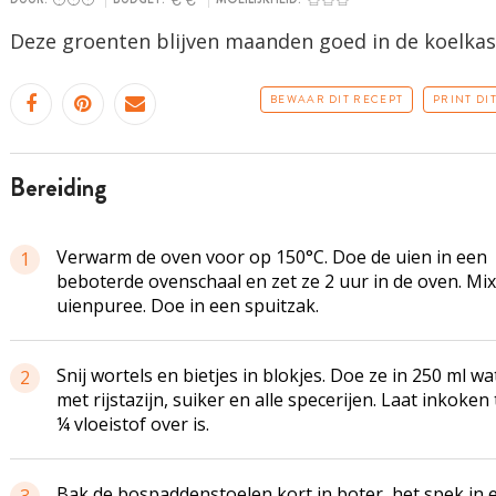
Deze groenten blijven maanden goed in de koelkas
BEWAAR DIT RECEPT
PRINT DI
bereiding
Verwarm de oven voor op 150°C. Doe de uien in een
1
beboterde
ovenschaal en zet ze 2 uur in de oven. Mix
uienpuree
. Doe in een spuitzak.
Snij wortels en bietjes in blokjes. Doe ze in 250 ml wa
2
met
rijstazijn
, suiker en alle specerijen. Laat inkoken 
¼ vloeistof over is.
Bak de
bospaddenstoelen
kort in boter, het spek in 