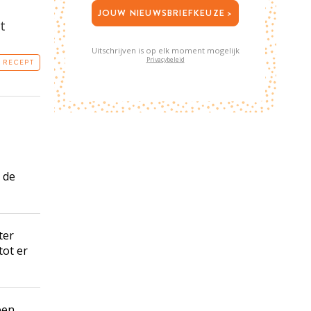
JOUW NIEUWSBRIEFKEUZE >
t
Uitschrijven is op elk moment mogelijk
Privacybeleid
T RECEPT
 de
ter
tot er
een