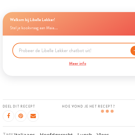
Welkom bij Libelle Lekker!
Stel je kookvraag aan Maia...
Meer info
DEEL DIT RECEPT
HOE VOND JE HET RECEPT?
Tags:
Italiaans
Hoofdgerecht
Lunch
Vlees