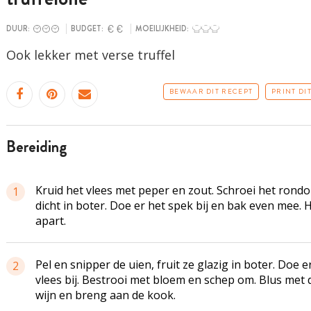
DUUR:
BUDGET:
MOEILIJKHEID:
Ook lekker met verse truffel
BEWAAR DIT RECEPT
PRINT DI
bereiding
Kruid het vlees met peper en zout. Schroei het rond
1
dicht in boter. Doe er het spek bij en bak even mee. 
apart.
Pel en snipper de uien, fruit ze glazig in boter. Doe e
2
vlees bij. Bestrooi met bloem en schep om. Blus met 
wijn en breng aan de kook.