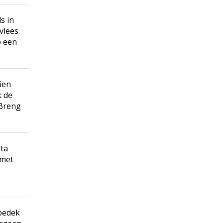
s in
vlees.
p een
ien
k de
 Breng
ta
 met
bedek