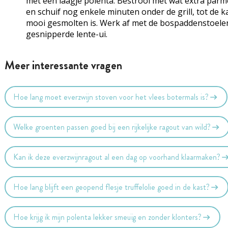
met een laagje polenta. Bestrooi met wat extra par
en schuif nog enkele minuten onder de grill, tot de k
mooi gesmolten is. Werk af met de bospaddenstoele
gesnipperde lente-ui.
Meer interessante vragen
Hoe lang moet everzwijn stoven voor het vlees botermals is?
Welke groenten passen goed bij een rijkelijke ragout van wild?
Kan ik deze everzwijnragout al een dag op voorhand klaarmaken?
Hoe lang blijft een geopend flesje truffelolie goed in de kast?
Hoe krijg ik mijn polenta lekker smeuïg en zonder klonters?