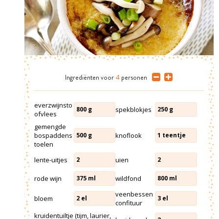
Ingrediënten
voor
4
personen
everzwijnsto
spekblokjes
800
g
250
g
ofvlees
gemengde
bospaddens
knoflook
500
g
1
teentje
toelen
lente-uitjes
uien
2
2
rode wijn
wildfond
375
ml
800
ml
veenbessen
bloem
2
el
3
el
confituur
kruidentuiltje (tijm, laurier,