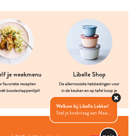
elf je weekmenu
Libelle Shop
w favoriete recepten
De allermooiste hebbedingen voor
mét boodschappenlijst!
in de keuken en op tafel koop je
hier.
Welkom bij Libelle Lekker!
Stel je kookvraag aan Maia...