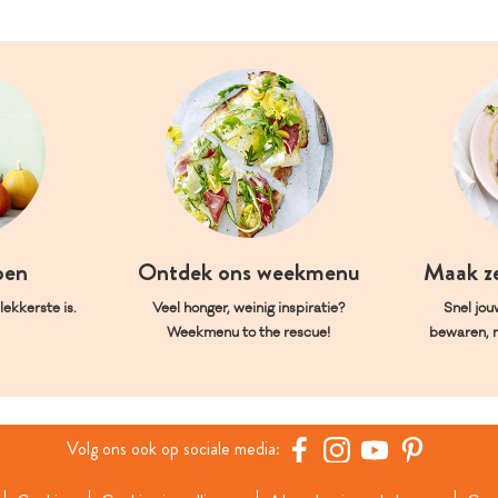
oen
Ontdek ons weekmenu
Maak z
ekkerste is.
Veel honger, weinig inspiratie?
Snel jou
Weekmenu to the rescue!
bewaren, 
Volg ons ook op sociale media: