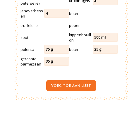
kruidnagels
2
peterselie)
jeneverbess
boter
4
en
truffelolie
peper
kippenbouill
zout
500
ml
on
polenta
boter
75
g
25
g
geraspte
35
g
parmezaan
VOEG TOE AAN LIJST