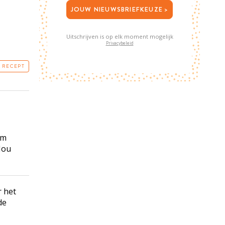
JOUW NIEUWSBRIEFKEUZE >
Uitschrijven is op elk moment mogelijk
Privacybeleid
T RECEPT
om
Hou
r het
de