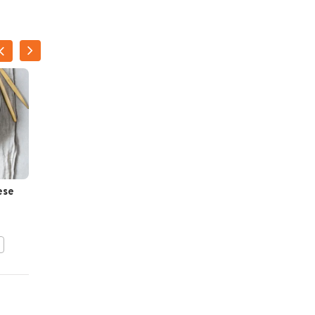
ese
Herfstige lamsragù met
polenta
BEWAAR DIT RECEPT