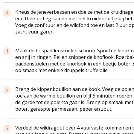
Kneus de jeneverbessen en doe ze met de kruidnagel
3
een thee-ei. Leg samen met het kruidentuiltje bij het 
Voeg de confituur en de wildfond toe en laat 2 uur o
zacht vuur garen.
Maak de bospaddenstoelen schoon. Spoel de lente-u
4
en snij in ringen. Pel en snipper de knoflook. Roerba
paddenstoelen met de knoflook in een beetje boter.
op smaak met enkele druppels truffelolie.
Breng de kippenbouillon aan de kook. Voeg de polen
5
toe aan de warme bouillon en blijf 5 minuten roeren
de garde tot de polenta gaar is. Breng op smaak met
boter, geraspte parmezaan, peper en zout.
Verdeel de wildragout over 4 vuurvaste kommen en 
6