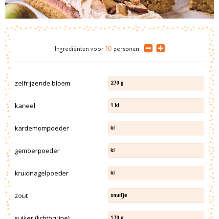
Ingrediënten
voor
10
personen
zelfrijzende bloem
270
g
kaneel
1
kl
kardemompoeder
kl
gemberpoeder
kl
kruidnagelpoeder
kl
zout
snuifje
suiker (lichtbruine)
170
g