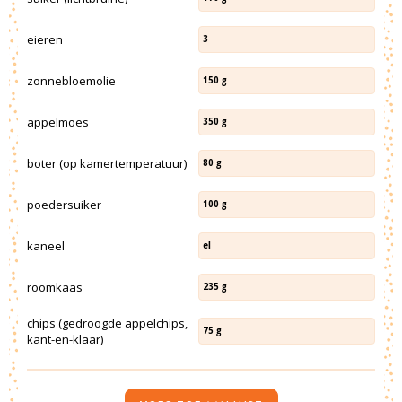
eieren
3
zonnebloemolie
150
g
appelmoes
350
g
boter (op kamertemperatuur)
80
g
poedersuiker
100
g
kaneel
el
roomkaas
235
g
chips (gedroogde appelchips,
75
g
kant-en-klaar)