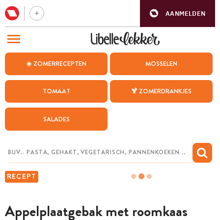
AANMELDEN
BEZOEK ONZE ANDERE WEBSITES
☀️ ZOMERRECEPTEN
MOSSELEN
RECEPTEN
TOMAAT
🍹 ZOMERDRANKJES
WEEKMENU
SALADES
CHAT MET MAIA
INSPIRATIE
MIJN BEWAARDE RECEPTEN
RECEPT
Appelplaatgebak met roomkaas