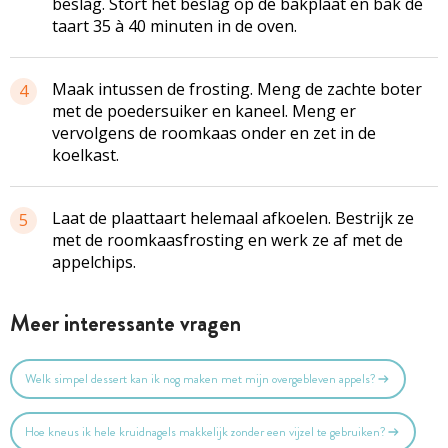
beslag. Stort het beslag op de bakplaat en bak de
taart 35 à 40 minuten in de oven.
Maak intussen de frosting. Meng de zachte boter
4
met de poedersuiker en kaneel. Meng er
vervolgens de roomkaas onder en zet in de
koelkast.
Laat de plaattaart helemaal afkoelen. Bestrijk ze
5
met de roomkaasfrosting en werk ze af met de
appelchips.
Meer interessante vragen
Welk simpel dessert kan ik nog maken met mijn overgebleven appels?
Hoe kneus ik hele kruidnagels makkelijk zonder een vijzel te gebruiken?