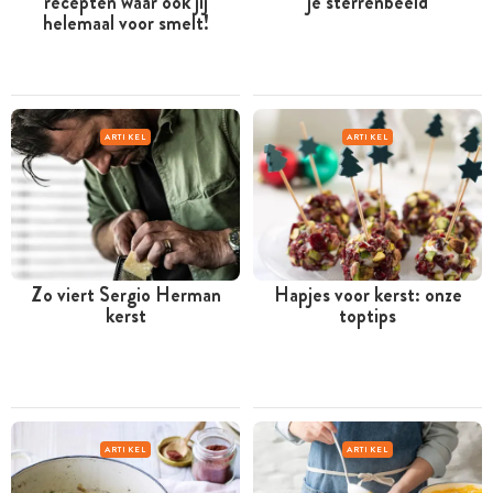
recepten waar ook jij
je sterrenbeeld
helemaal voor smelt!
ARTIKEL
ARTIKEL
Zo viert Sergio Herman
Hapjes voor kerst: onze
kerst
toptips
ARTIKEL
ARTIKEL