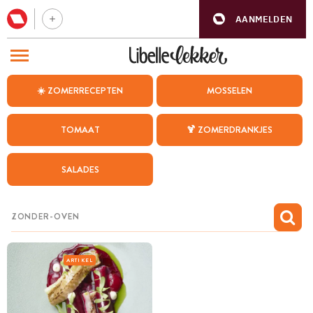
AANMELDEN
BEZOEK ONZE ANDERE WEBSITES
☀️ ZOMERRECEPTEN
MOSSELEN
RECEPTEN
TOMAAT
🍹 ZOMERDRANKJES
WEEKMENU
SALADES
CHAT MET MAIA
INSPIRATIE
MIJN BEWAARDE RECEPTEN
ARTIKEL