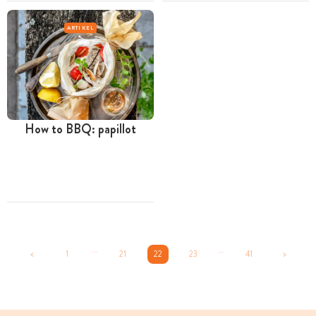
ARTIKEL
How to BBQ: papillot
...
...
<
1
21
22
23
41
>