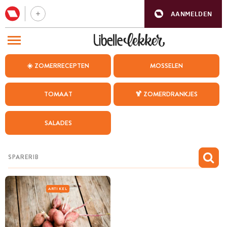
AANMELDEN
BEZOEK ONZE ANDERE WEBSITES
☀️ ZOMERRECEPTEN
MOSSELEN
RECEPTEN
TOMAAT
🍹 ZOMERDRANKJES
WEEKMENU
SALADES
CHAT MET MAIA
INSPIRATIE
MIJN BEWAARDE RECEPTEN
ARTIKEL