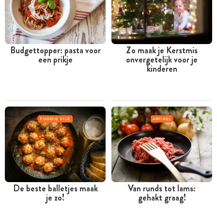
Budgettopper: pasta voor
Zo maak je Kerstmis
een prikje
onvergetelijk voor je
kinderen
FOODIE FILE
ARTIKEL
De beste balletjes maak
Van runds tot lams:
je zo!
gehakt graag!