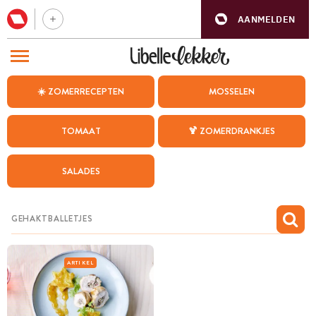
AANMELDEN
BEZOEK ONZE ANDERE WEBSITES
☀️ ZOMERRECEPTEN
MOSSELEN
RECEPTEN
TOMAAT
🍹 ZOMERDRANKJES
WEEKMENU
SALADES
CHAT MET MAIA
INSPIRATIE
MIJN BEWAARDE RECEPTEN
ARTIKEL