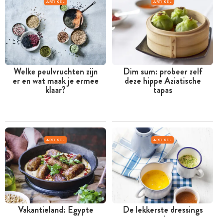
ARTIKEL
ARTIKEL
Welke peulvruchten zijn
Dim sum: probeer zelf
er en wat maak je ermee
deze hippe Aziatische
klaar?
tapas
ARTIKEL
ARTIKEL
Vakantieland: Egypte
De lekkerste dressings