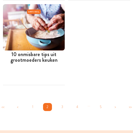
ARTIKEL
10 onmisbare tips uit
grootmoeders keuken
...
<<
<
1
2
3
4
5
>
>>