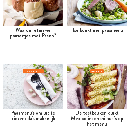
Waarom eten we
Ilse kookt een paasmenu
paaseitjes met Pasen?
FOODIE FILE
ARTIKEL
Paasmenu's om uit te
De testkeuken duikt
kiezen: da's makkelijk
Mexico in: enchilada’s op
het menu