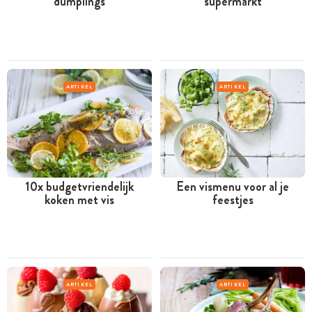
dumplings
supermarkt
ARTIKEL
ARTIKEL
10x budgetvriendelijk
Een vismenu voor al je
koken met vis
feestjes
ARTIKEL
ARTIKEL