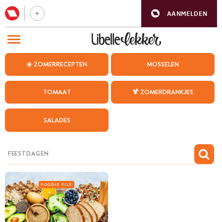
AANMELDEN
BEZOEK ONZE ANDERE WEBSITES
☀️ ZOMERRECEPTEN
MOSSELEN
RECEPTEN
TOMAAT
🍹 ZOMERDRANKJES
WEEKMENU
SALADES
CHAT MET MAIA
INSPIRATIE
MIJN BEWAARDE RECEPTEN
FOODIE FILE