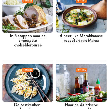
ARTIKEL
ARTIKEL
In 5 stappen naar de
4 heerlijke Marokkaanse
smeuïgste
recepten van Mania
knolselderpuree
ARTIKEL
ARTIKEL
De testkeuken:
Naar de Aziatische