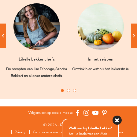
Libelle Lekker chefs
In het seizoen
De recepten van Ilse D’hooge, Sandra
Ontdek hier wat nú het lekkerste is.
Bekkari en al onze andere chefs.
Volg ons ook op sociale media:
© 2026 - Roularta Media Group
Welkom bij Libelle Lekker!
Privacy
Gebruiksvoorwaarden
Cookies
Cookies instellingen
Stel je kookvraag aan Maia...