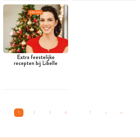
ARTIKEL
Extra feestelijke
recepten bij Libelle
...
1
2
3
4
7
>
>>