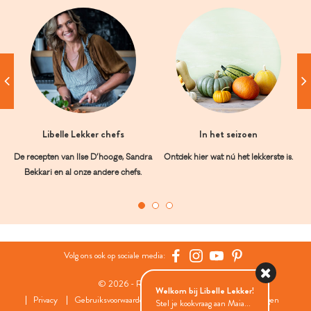
Libelle Lekker chefs
In het seizoen
De recepten van Ilse D’hooge, Sandra
Ontdek hier wat nú het lekkerste is.
Bekkari en al onze andere chefs.
Volg ons ook op sociale media:
© 2026 - Roularta Media Group
Welkom bij Libelle Lekker!
Privacy
Gebruiksvoorwaarden
Cookies
Cookies instellingen
Stel je kookvraag aan Maia...