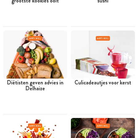
grootste kookles ooit
sushi
ARTIKEL
ARTIKEL
Diëtisten geven advies in
Culicadeautjes voor kerst
Delhaize
ARTIKEL
ARTIKEL