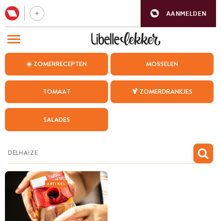
AANMELDEN
BEZOEK ONZE ANDERE WEBSITES
☀️ ZOMERRECEPTEN
MOSSELEN
RECEPTEN
TOMAAT
🍹 ZOMERDRANKJES
WEEKMENU
SALADES
CHAT MET MAIA
INSPIRATIE
MIJN BEWAARDE RECEPTEN
ARTIKEL