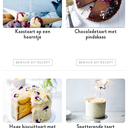
Kaastaart op een
Chocoladetaart met
hoorntje
pindakaas
Tussen 30 minuten en 1
Meer dan 1 uur
uur
Iets duurder
Goedkoop
Iets moeilijker
BEWAAR DIT RECEPT
BEWAAR DIT RECEPT
Iets moeilijker
Hoge biscuittaart met
Spetterende taart