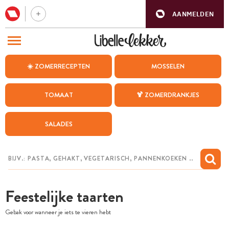
AANMELDEN
BEZOEK ONZE ANDERE WEBSITES
☀️ ZOMERRECEPTEN
MOSSELEN
RECEPTEN
TOMAAT
🍹 ZOMERDRANKJES
WEEKMENU
SALADES
CHAT MET MAIA
INSPIRATIE
MIJN BEWAARDE RECEPTEN
Feestelijke taarten
Gebak voor wanneer je iets te vieren hebt