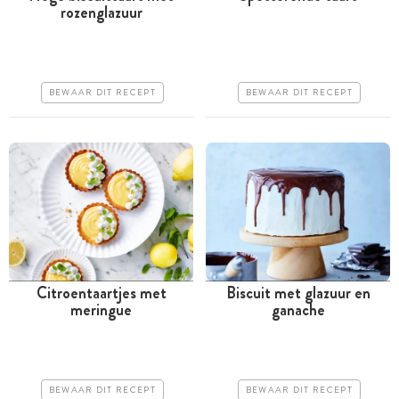
rozenglazuur
Tussen 30 minuten en 1
Meer dan 1 uur
uur
Iets duurder
Iets duurder
Makkelijk
BEWAAR DIT RECEPT
BEWAAR DIT RECEPT
Makkelijk
Citroentaartjes met
Biscuit met glazuur en
meringue
ganache
Meer dan 1 uur
Meer dan 1 uur
Goedkoop
Goedkoop
Makkelijk
Makkelijk
BEWAAR DIT RECEPT
BEWAAR DIT RECEPT