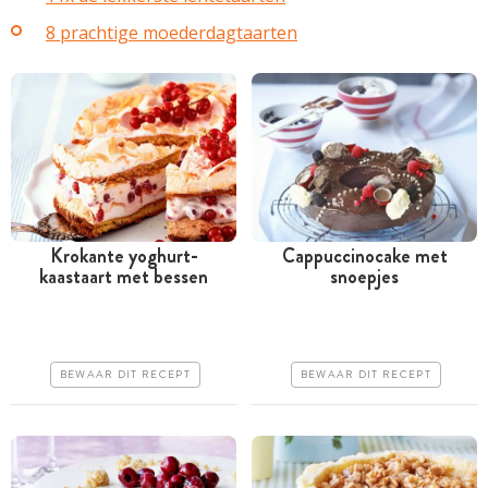
8 prachtige moederdagtaarten
Krokante yoghurt-
Cappuccinocake met
kaastaart met bessen
snoepjes
Meer dan 1 uur
Meer dan 1 uur
Goedkoop
Goedkoop
Makkelijk
Makkelijk
BEWAAR DIT RECEPT
BEWAAR DIT RECEPT