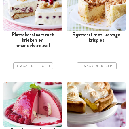
Plattekaastaart met
Rijsttaart met luchtige
krieken en
krispies
Meer dan 1 uur
Meer dan 1 uur
amandelstreusel
Iets duurder
Iets duurder
Iets moeilijker
Makkelijk
BEWAAR DIT RECEPT
BEWAAR DIT RECEPT