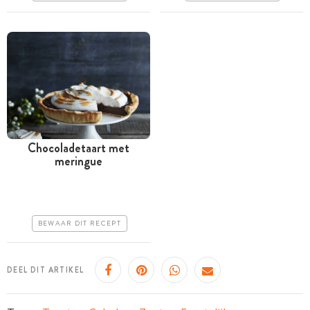
Chocoladetaart met
meringue
Meer dan 1 uur
Goedkoop
Erg makkelijk
BEWAAR DIT RECEPT
DEEL DIT ARTIKEL