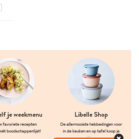
BEWAAR DIT RECEPT
elf je weekmenu
Libelle Shop
w favoriete recepten
De allermooiste hebbedingen voor
mét boodschappenlijst!
in de keuken en op tafel koop je
hier.