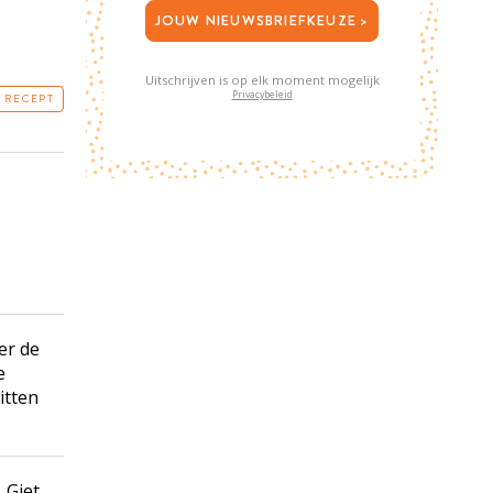
JOUW NIEUWSBRIEFKEUZE >
Uitschrijven is op elk moment mogelijk
Privacybeleid
T RECEPT
er de
e
itten
 Giet