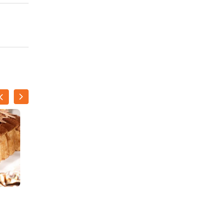
Kerststerretjes met
‘raampjes’