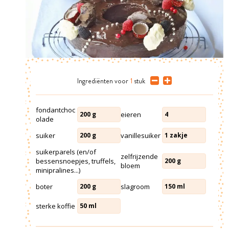
Ingrediënten
voor
1
stuk
fondantchoc
eieren
200
g
4
olade
suiker
vanillesuiker
200
g
1
zakje
suikerparels (en/of
zelfrijzende
bessensnoepjes, truffels,
200
g
bloem
minipralines...)
boter
slagroom
200
g
150
ml
sterke koffie
50
ml