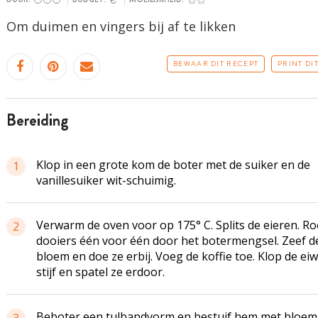
Om duimen en vingers bij af te likken
BEWAAR DIT RECEPT
PRINT DI
bereiding
Klop in een grote kom de boter met de suiker en de
1
vanillesuiker wit-schuimig.
Verwarm de oven voor op 175° C. Splits de eieren. Ro
2
dooiers één voor één door het botermengsel. Zeef d
bloem en doe ze erbij. Voeg de koffie toe. Klop de eiw
stijf en spatel ze erdoor.
Beboter een tulbandvorm en bestuif hem met bloem.