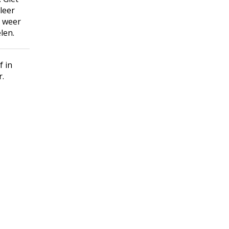
leer
g weer
len.
 in
.