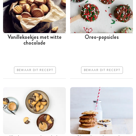
Vanillekoekjes met witte
Oreo-popsicles
chocolade
Minder dan 30 minuten
Minder dan 30 minuten
Goedkoop
Iets duurder
Erg makkelijk
Makkelijk
BEWAAR DIT RECEPT
BEWAAR DIT RECEPT