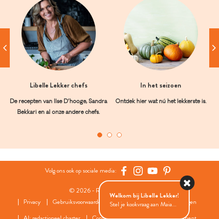
Libelle Lekker chefs
In het seizoen
De recepten van Ilse D’hooge, Sandra
Ontdek hier wat nú het lekkerste is.
Bekkari en al onze andere chefs.
Volg ons ook op sociale media:
© 2026 - Roularta Media Group
Welkom bij Libelle Lekker!
Privacy
Gebruiksvoorwaarden
Cookies
Cookies instellingen
Stel je kookvraag aan Maia...
AI: redactioneel charter
Contact
FAQ
Wedstrijdreglement