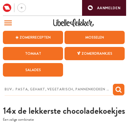
AANMELDEN
BEZOEK ONZE ANDERE WEBSITES
☀️ ZOMERRECEPTEN
MOSSELEN
RECEPTEN
TOMAAT
🍹 ZOMERDRANKJES
WEEKMENU
SALADES
CHAT MET MAIA
INSPIRATIE
MIJN BEWAARDE RECEPTEN
14x de lekkerste chocoladekoekjes
Een zalige combinatie