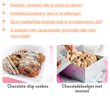
Koekjes: recepten die je moet proberen
Koekjesklassiekers: ken jij ze allemaal?
Deze makkelijke koekjes bak je probleemloos zelf
Is bakken met cacaopoeder gezonder dan met
chocolade?
Chocolate chip cookies
Chocoladekoekjes met
zeezout
Minder dan 30 minuten
Tussen 30 minuten en 1
uur
Goedkoop
Iets duurder