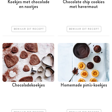
Koekjes met chocolade
Chocolate chip cookies
en nootjes
met havermout
Tussen 30 minuten en 1
Meer dan 1 uur
uur
Goedkoop
Iets duurder
Makkelijk
BEWAAR DIT RECEPT
BEWAAR DIT RECEPT
Makkelijk
Chocoladekoekjes
Homemade pim's-koekjes
Tussen 30 minuten en 1
Tussen 30 minuten en 1
uur
uur
Goedkoop
Goedkoop