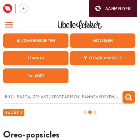
AANMELDEN
BEZOEK ONZE ANDERE WEBSITES
☀️ ZOMERRECEPTEN
MOSSELEN
RECEPTEN
TOMAAT
🍹 ZOMERDRANKJES
WEEKMENU
SALADES
CHAT MET MAIA
INSPIRATIE
MIJN BEWAARDE RECEPTEN
RECEPT
Oreo-popsicles