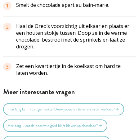
Smelt de chocolade apart au bain-marie.
1
Haal de Oreo’s voorzichtig uit elkaar en plaats er
2
een houten stokje tussen. Doop ze in de warme
chocolade, bestrooi met de sprinkels en laat ze
drogen.
Zet een kwartiertje in de koelkast om hard te
3
laten worden.
Meer interessante vragen
Hoe lang kan ik zelfgemaakte Oreo-popsicles bewaren in de koelkast?
Hoe zorg ik dat de decoratie goed blijft kleven op chocolade?