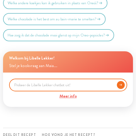
Welke andere koekjes kan ik gebruiken in plaats van Oreo's?
Welke chocolade is het best om au bain-marie te smelten?
Hoe zorg ik dat de chocolade mooi glanst op mijn Oreo-popsicles?
Welkom bij Libelle Lekker!
Stel je kookvraag aan Maia...
Meer info
DEEL DIT RECEPT
HOE VOND JE HET RECEPT?