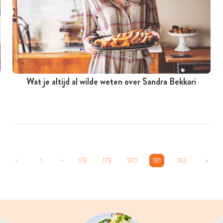
Wat je altijd al wilde weten over Sandra Bekkari
...
<
1
178
179
180
181
182
>