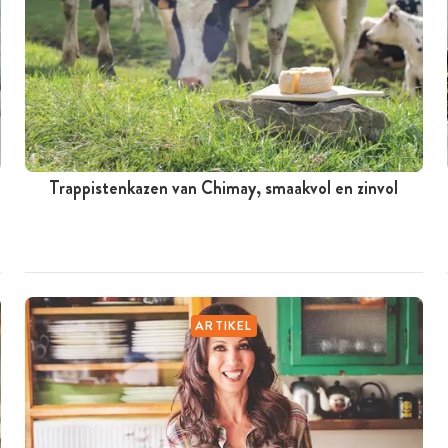
Trappistenkazen van Chimay, smaakvol en zinvol
ARTIKEL