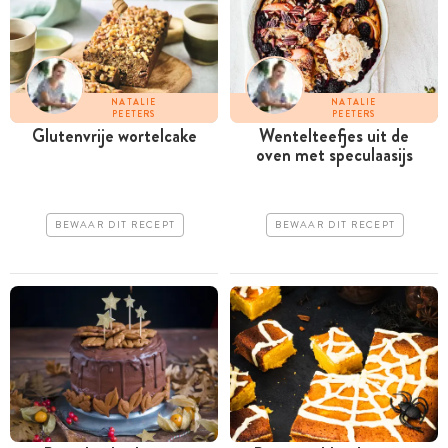
NATALIE
NATALIE
PEETERS
PEETERS
Glutenvrije wortelcake
Wentelteefjes uit de
oven met speculaasijs
BEWAAR DIT RECEPT
BEWAAR DIT RECEPT