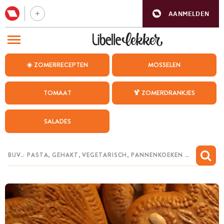
AANMELDEN
BEZOEK ONZE ANDERE WEBSITES
☀️ ZOMERRECEPTEN
MOSSELEN
RECEPTEN
TOMAAT
🍹 ZOMERDRANKJES
WEEKMENU
SALADES
CHAT MET MAIA
INSPIRATIE
MIJN BEWAARDE RECEPTEN