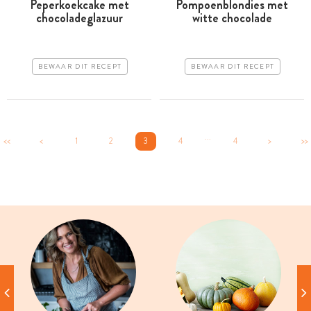
Peperkoekcake met
Pompoenblondies met
chocoladeglazuur
witte chocolade
BEWAAR DIT RECEPT
BEWAAR DIT RECEPT
...
<<
<
1
2
3
4
4
>
>>