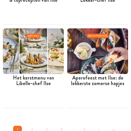
8 toprecepten van Ilse
Lekker-chef Ilse
ARTIKEL
RECEPTENSET
Het kerstmenu van
Aperofeest met Ilse: de
Libelle-chef Ilse
lekkerste zomerse hapjes
...
1
2
3
4
4
>
>>