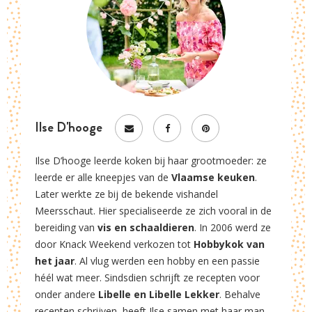
Ilse D'hooge
Ilse D’hooge leerde koken bij haar grootmoeder: ze
leerde er alle kneepjes van de
Vlaamse keuken
.
Later werkte ze bij de bekende vishandel
Meersschaut. Hier specialiseerde ze zich vooral in de
bereiding van
vis en schaaldieren
. In 2006 werd ze
door Knack Weekend verkozen tot
Hobbykok van
het jaar
. Al vlug werden een hobby en een passie
héél wat meer. Sindsdien schrijft ze recepten voor
onder andere
Libelle en Libelle Lekker
. Behalve
recepten schrijven, heeft Ilse samen met haar man