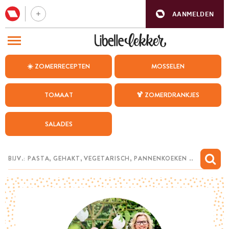
AANMELDEN
BEZOEK ONZE ANDERE WEBSITES
☀️ ZOMERRECEPTEN
MOSSELEN
RECEPTEN
TOMAAT
🍹 ZOMERDRANKJES
WEEKMENU
SALADES
CHAT MET MAIA
INSPIRATIE
MIJN BEWAARDE RECEPTEN