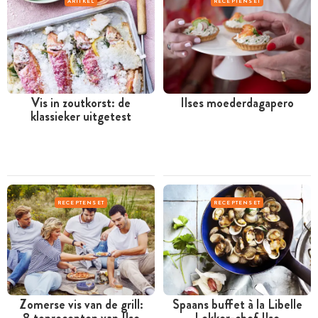
ARTIKEL
RECEPTENSET
Vis in zoutkorst: de
Ilses moederdagapero
klassieker uitgetest
RECEPTENSET
RECEPTENSET
Zomerse vis van de grill:
Spaans buffet à la Libelle