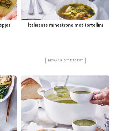
epjes
Italiaanse minestrone met tortellini
Tussen 30 minuten en 1 uur
Goedkoop
Erg makkelijk
BEWAAR DIT RECEPT