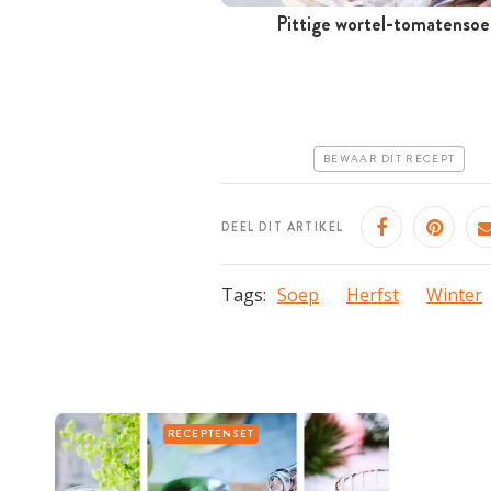
Pittige wortel-tomatensoe
Tussen 30 minuten en 1 uur
Goedkoop
Erg makkelijk
BEWAAR DIT RECEPT
DEEL DIT ARTIKEL
Tags:
Soep
Herfst
Winter
RECEPTENSET