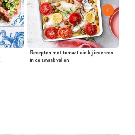
Recepten met tomaat die bij iedereen
Rece
d
in de smaak vallen
gere
en k