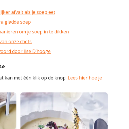
ker afvalt als je soep eet
ra gladde soep
 manieren om je soep in te dikken
van onze chefs
woord door Ilse D’hooge
se
at kan met één klik op de knop.
Lees hier hoe je