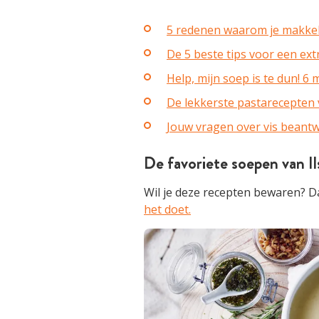
5 redenen waarom je makkelij
De 5 beste tips voor een ext
Help, mijn soep is te dun! 6
De lekkerste pastarecepten 
Jouw vragen over vis beant
De favoriete soepen van Il
Wil je deze recepten bewaren? D
het doet.