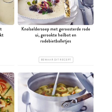
t
Knolseldersoep met geroosterde rode
kt
Tussen 30 minuten en 1 uur
ui, gerookte heilbot en
rodebietballetjes
Goedkoop
Erg makkelijk
BEWAAR DIT RECEPT