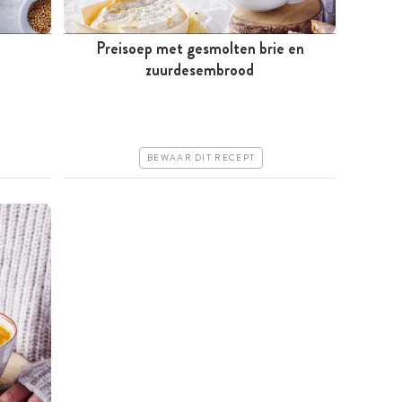
Preisoep met gesmolten brie en
i
Tussen 30 minuten en 1 uur
zuurdesembrood
Goedkoop
Erg makkelijk
BEWAAR DIT RECEPT