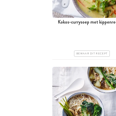
Kokos-currysoep met kippenre
Tussen 30 minuten en 1 uur
Goedkoop
Erg makkelijk
BEWAAR DIT RECEPT