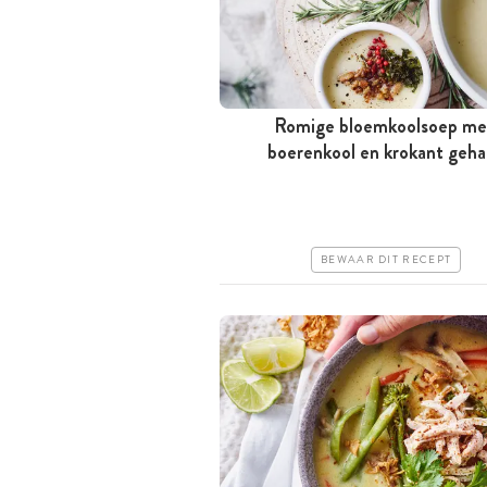
Romige bloemkoolsoep me
boerenkool en krokant geha
Tussen 30 minuten en 1 uur
Goedkoop
Erg makkelijk
BEWAAR DIT RECEPT