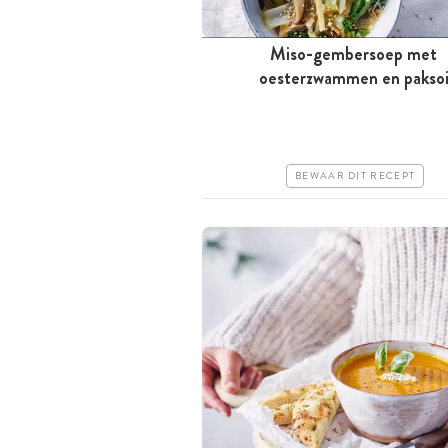
Miso-gembersoep met
Tussen 30 minuten en 1 uur
oesterzwammen en pakso
Goedkoop
Erg makkelijk
BEWAAR DIT RECEPT