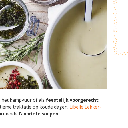
j het kampvuur of als
feestelijk
voorgerecht
:
tieme traktatie op koude dagen.
Libelle Lekker-
warmende
favoriete
soepen
.