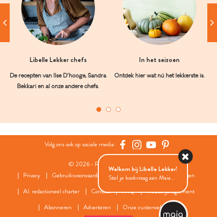
Libelle Lekker chefs
In het seizoen
De recepten van Ilse D’hooge, Sandra
Ontdek hier wat nú het lekkerste is.
Bekkari en al onze andere chefs.
Volg ons ook op sociale media:
© 2026 - Roularta Media Group
Welkom bij Libelle Lekker!
Privacy
Gebruiksvoorwaarden
Cookies
Cookies instellingen
Stel je kookvraag aan Maia...
AI: redactioneel charter
Contact
FAQ
Wedstrijdreglement
Abonneren
Adverteren
Onze zusterwebsites