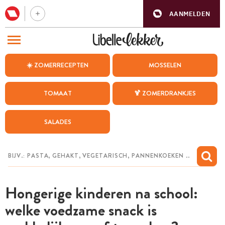
AANMELDEN
BEZOEK ONZE ANDERE WEBSITES
☀️ ZOMERRECEPTEN
MOSSELEN
RECEPTEN
TOMAAT
🍹 ZOMERDRANKJES
WEEKMENU
SALADES
CHAT MET MAIA
INSPIRATIE
MIJN BEWAARDE RECEPTEN
Hongerige kinderen na school:
welke voedzame snack is