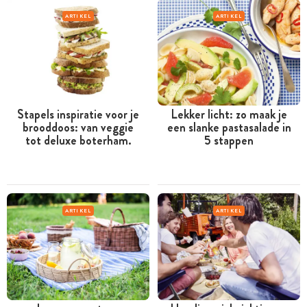
ARTIKEL
ARTIKEL
Stapels inspiratie voor je
Lekker licht: zo maak je
brooddoos: van veggie
een slanke pastasalade in
tot deluxe boterham.
5 stappen
ARTIKEL
ARTIKEL