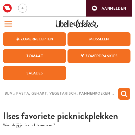
AANMELDEN
BEZOEK ONZE ANDERE WEBSITES
☀️ ZOMERRECEPTEN
MOSSELEN
RECEPTEN
TOMAAT
🍹 ZOMERDRANKJES
WEEKMENU
SALADES
CHAT MET MAIA
INSPIRATIE
MIJN BEWAARDE RECEPTEN
Ilses favoriete picknickplekken
Waar sla jij je picknickdeken open?