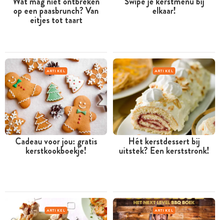
Wat mag niet ontbreken
Swipe je kerstmenu bij
op een paasbrunch? Van
elkaar!
eitjes tot taart
ARTIKEL
ARTIKEL
Cadeau voor jou: gratis
Hét kerstdessert bij
kerstkookboekje!
uitstek? Een kerststronk!
ARTIKEL
ARTIKEL