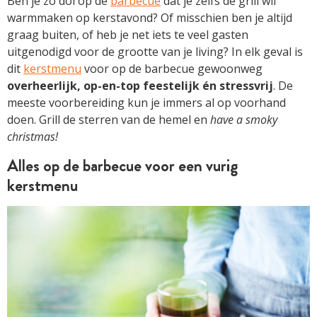
Ben je zo dol op de
barbecue
dat je zelfs de grill wil
warmmaken op kerstavond? Of misschien ben je altijd
graag buiten, of heb je net iets te veel gasten
uitgenodigd voor de grootte van je living? In elk geval is
dit
kerstmenu
voor op de barbecue gewoonweg
overheerlijk, op-en-top feestelijk én stressvrij
. De
meeste voorbereiding kun je immers al op voorhand
doen. Grill de sterren van de hemel en
have a smoky
christmas!
Alles op de barbecue voor een vurig
kerstmenu