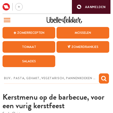
AANMELDEN
BEZOEK ONZE ANDERE WEBSITES
☀️ ZOMERRECEPTEN
MOSSELEN
RECEPTEN
TOMAAT
🍹 ZOMERDRANKJES
WEEKMENU
SALADES
CHAT MET MAIA
INSPIRATIE
MIJN BEWAARDE RECEPTEN
Kerstmenu op de barbecue, voor
een vurig kerstfeest