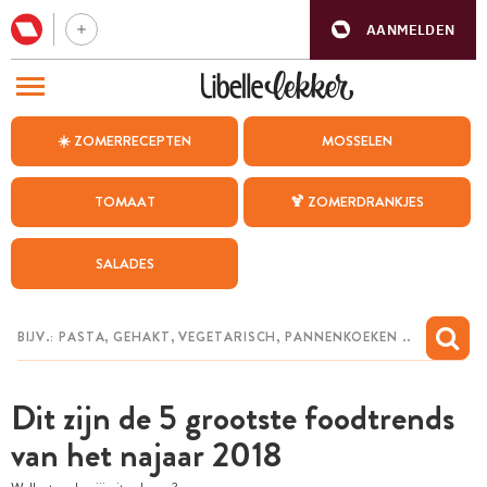
AANMELDEN
BEZOEK ONZE ANDERE WEBSITES
☀️ ZOMERRECEPTEN
MOSSELEN
RECEPTEN
TOMAAT
🍹 ZOMERDRANKJES
WEEKMENU
SALADES
CHAT MET MAIA
INSPIRATIE
MIJN BEWAARDE RECEPTEN
Dit zijn de 5 grootste foodtrends
van het najaar 2018