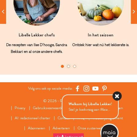
Libelle Lekker chefs
In het seizoen
De recepten van Ilse D’hooge, Sandra
Ontdek hier wat nú het lekkerste is.
Bekkari en al onze andere chefs.
Volg ons ook op sociale media:
© 2026 - Roularta Media Group
Welkom bij Libelle Lekker!
Privacy
Gebruiksvoorwaarden
Cookies
Cookies instellingen
Stel je kookvraag aan Maia...
AI: redactioneel charter
Contact
FAQ
Wedstrijdreglement
Abonneren
Adverteren
Onze zusterwebsites