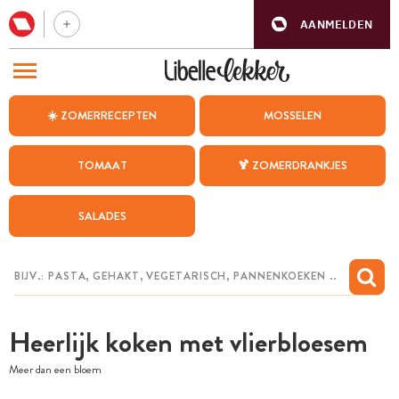
AANMELDEN
BEZOEK ONZE ANDERE WEBSITES
☀️ ZOMERRECEPTEN
MOSSELEN
RECEPTEN
TOMAAT
🍹 ZOMERDRANKJES
WEEKMENU
SALADES
CHAT MET MAIA
INSPIRATIE
MIJN BEWAARDE RECEPTEN
Heerlijk koken met vlierbloesem
Meer dan een bloem