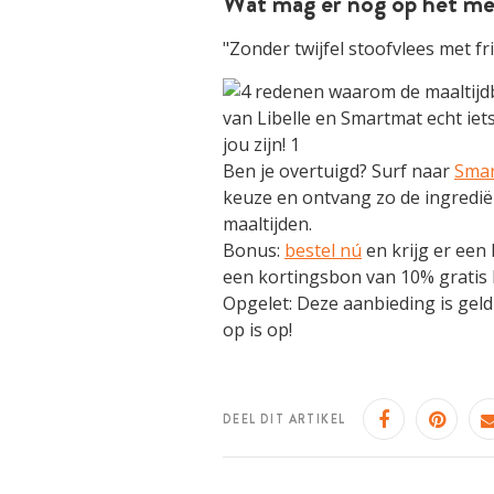
Wat mag er nog op het m
"Zonder twijfel stoofvlees met fri
Ben je overtuigd?
Surf naar
Smar
keuze en ontvang zo de ingredië
maaltijden.
Bonus:
bestel nú
en krijg er een
een kortingsbon van 10% gratis b
Opgelet:
Deze aanbieding is geldi
op is op!
DEEL DIT ARTIKEL