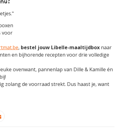
enu?
etjes."
tmat.be
,
bestel jouw Libelle-maaltijdbox
naar
nten en bijhorende recepten voor drie volledige
 leuke ovenwant, pannenlap van Dille & Kamille én
ij!
g zolang de voorraad strekt. Dus haast je, want