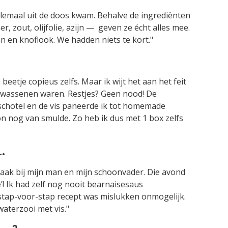
allemaal uit de doos kwam. Behalve de ingrediënten
r, zout, olijfolie, azijn — geven ze écht alles mee.
en en knoflook. We hadden niets te kort."
beetje copieus zelfs. Maar ik wijt het aan het feit
lwassenen waren. Restjes? Geen nood! De
chotel en de vis paneerde ik tot homemade
on nog van smulde. Zo heb ik dus met 1 box zelfs
.
maak bij mijn man en mijn schoonvader. Die avond
’! Ik had zelf nog nooit bearnaisesaus
stap-voor-stap recept was mislukken onmogelijk.
waterzooi met vis."