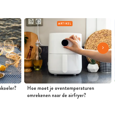
ARTIKEL
jnkoeler?
Hoe moet je oventemperaturen
Mosse
omrekenen naar de airfryer?
Peter