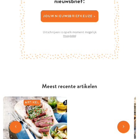
nieuwsbrief!
JOUW NIEUWSBRIEFKEUZE >
Uitschrijven is op elk moment mogelijk
Privacybeleid
Meest recente artikelen
ARTIKEL