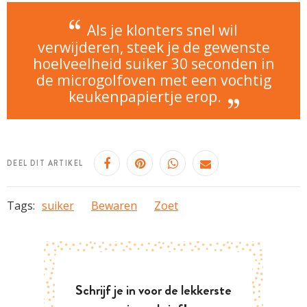
Als je klonters snel wil
verwijderen, steek je de gewenste
hoelveelheid suiker 30 seconden in
de microgolfoven met een vochtig
keukenpapiertje erop.
DEEL DIT ARTIKEL
Tags:
suiker
Bewaren
Zoet
Schrijf je in voor de lekkerste