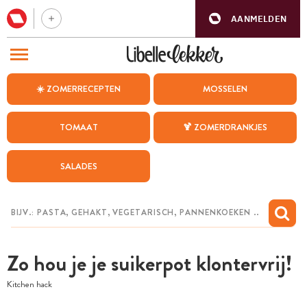
AANMELDEN
BEZOEK ONZE ANDERE WEBSITES
☀️ ZOMERRECEPTEN
MOSSELEN
RECEPTEN
TOMAAT
🍹 ZOMERDRANKJES
WEEKMENU
SALADES
CHAT MET MAIA
INSPIRATIE
MIJN BEWAARDE RECEPTEN
Zo hou je je suikerpot klontervrij!
Kitchen hack