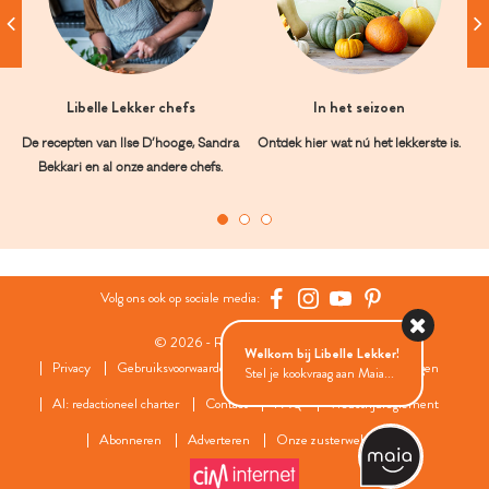
Libelle Lekker chefs
In het seizoen
De recepten van Ilse D’hooge, Sandra
Ontdek hier wat nú het lekkerste is.
Bekkari en al onze andere chefs.
Volg ons ook op sociale media:
© 2026 - Roularta Media Group
Welkom bij Libelle Lekker!
Privacy
Gebruiksvoorwaarden
Cookies
Cookies instellingen
Stel je kookvraag aan Maia...
AI: redactioneel charter
Contact
FAQ
Wedstrijdreglement
Abonneren
Adverteren
Onze zusterwebsites