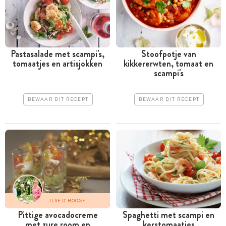
Pastasalade met scampi's,
Stoofpotje van
tomaatjes en artisjokken
kikkererwten, tomaat en
scampi's
BEWAAR DIT RECEPT
BEWAAR DIT RECEPT
ILSE D'HOOGE
Pittige avocadocreme
Spaghetti met scampi en
met zure room en
kerstomaatjes