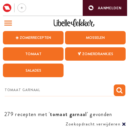
AANMELDEN
BEZOEK ONZE ANDERE WEBSITES
☀️ ZOMERRECEPTEN
MOSSELEN
RECEPTEN
TOMAAT
🍹 ZOMERDRANKJES
WEEKMENU
SALADES
CHAT MET MAIA
INSPIRATIE
MIJN BEWAARDE RECEPTEN
279 recepten met '
tomaat garnaal
' gevonden
Zoekopdracht verwijderen