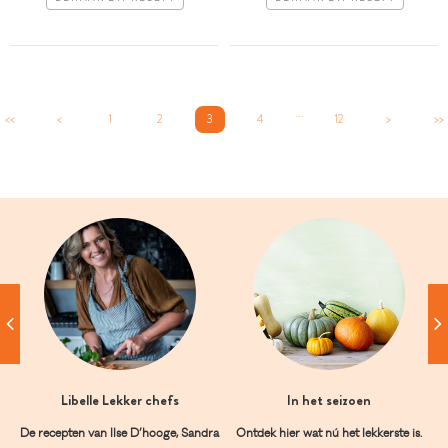
...
<<
<
1
2
3
4
12
>
>>
Libelle Lekker chefs
In het seizoen
De recepten van Ilse D’hooge, Sandra
Ontdek hier wat nú het lekkerste is.