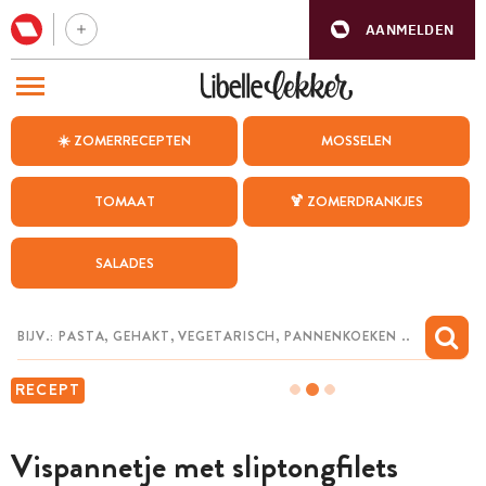
AANMELDEN
BEZOEK ONZE ANDERE WEBSITES
☀️ ZOMERRECEPTEN
MOSSELEN
RECEPTEN
TOMAAT
🍹 ZOMERDRANKJES
WEEKMENU
SALADES
CHAT MET MAIA
INSPIRATIE
MIJN BEWAARDE RECEPTEN
RECEPT
Vispannetje met sliptongfilets