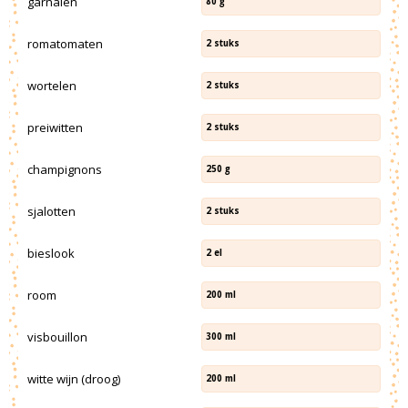
garnalen
80
g
romatomaten
2
stuks
wortelen
2
stuks
preiwitten
2
stuks
champignons
250
g
sjalotten
2
stuks
bieslook
2
el
room
200
ml
visbouillon
300
ml
witte wijn (droog)
200
ml