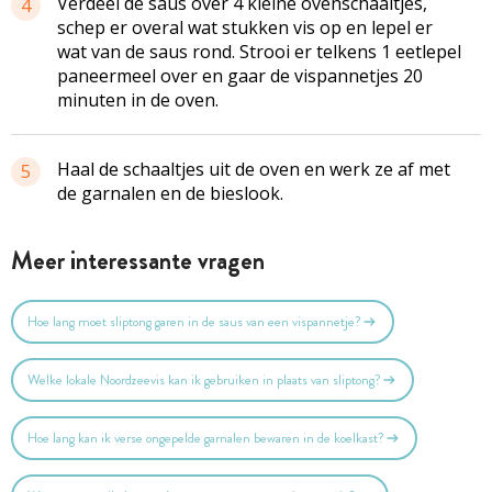
Verdeel de saus over 4 kleine ovenschaaltjes,
4
schep er overal wat stukken vis op en lepel er
wat van de saus rond. Strooi er telkens 1 eetlepel
paneermeel over en gaar de vispannetjes 20
minuten in de oven.
Haal de schaaltjes uit de oven en werk ze af met
5
de garnalen en de bieslook.
Meer interessante vragen
Hoe lang moet sliptong garen in de saus van een vispannetje?
Welke lokale Noordzeevis kan ik gebruiken in plaats van sliptong?
Hoe lang kan ik verse ongepelde garnalen bewaren in de koelkast?