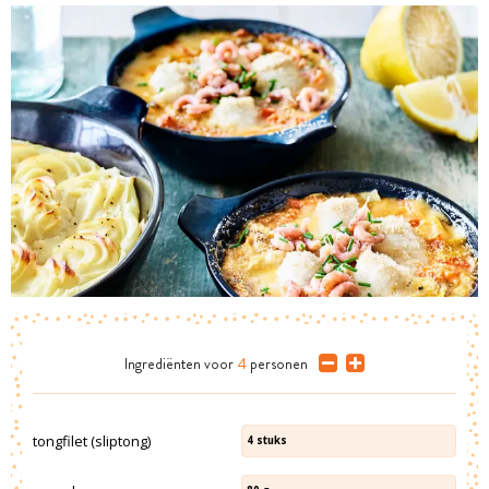
Ingrediënten
voor
4
personen
tongfilet (sliptong)
4
stuks