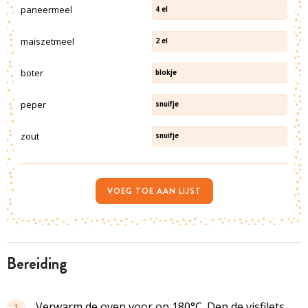
paneermeel
4
el
maïszetmeel
2
el
boter
blokje
peper
snuifje
zout
snuifje
VOEG TOE AAN LIJST
bereiding
Verwarm de oven voor op 180°C. Dep de visfilets
1