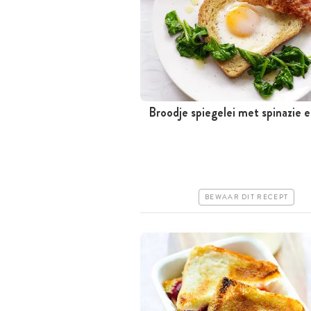
Broodje spiegelei met spinazie 
Minder dan 30 minuten
Goedkoop
Erg makkelijk
BEWAAR DIT RECEPT