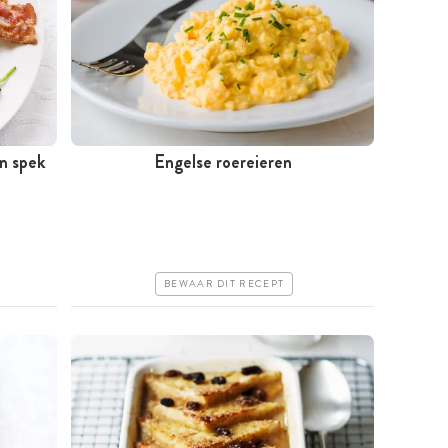
en spek
Engelse roereieren
Minder dan 30 minuten
Goedkoop
Erg makkelijk
BEWAAR DIT RECEPT