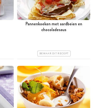
Pannenkoeken met aardbeien en
Tussen 30 minuten en 1 uur
chocoladesaus
Goedkoop
Makkelijk
BEWAAR DIT RECEPT