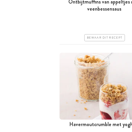
Ontbijtmuffins van appeltjes
Tussen 30 minuten en 1 uur
veenbessensaus
Goedkoop
Erg makkelijk
BEWAAR DIT RECEPT
Havermoutcrumble met yogh
Tussen 30 minuten en 1 uur