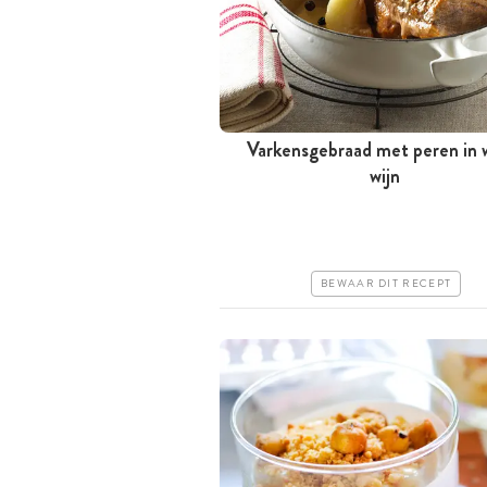
Varkensgebraad met peren in 
Meer dan 1 uur
wijn
Iets duurder
Makkelijk
BEWAAR DIT RECEPT