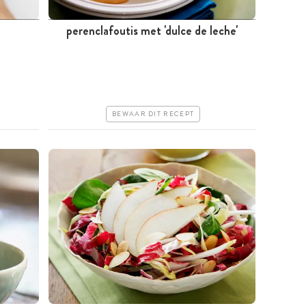
perenclafoutis met 'dulce de leche'
Meer dan 1 uur
Goedkoop
Makkelijk
BEWAAR DIT RECEPT