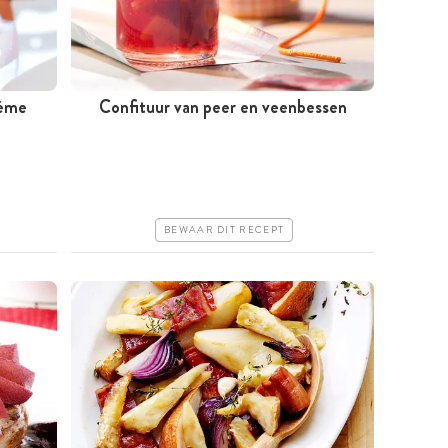
rème
Confituur van peer en veenbessen
Tussen 30 minuten en 1 uur
Goedkoop
Erg makkelijk
BEWAAR DIT RECEPT