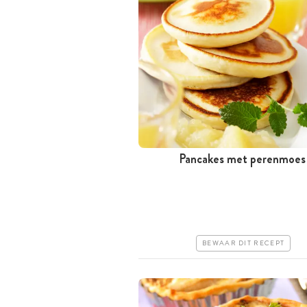
Pancakes met perenmoes
Tussen 30 minuten en 1 uur
Goedkoop
Erg makkelijk
BEWAAR DIT RECEPT