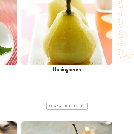
Honingperen
Minder dan 30 minuten
Goedkoop
Makkelijk
BEWAAR DIT RECEPT