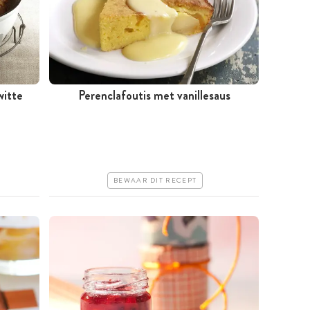
witte
Perenclafoutis met vanillesaus
Tussen 30 minuten en 1 uur
Goedkoop
Makkelijk
BEWAAR DIT RECEPT