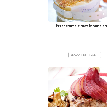
Perencrumble met karamelc
Meer dan 1 uur
Goedkoop
Makkelijk
BEWAAR DIT RECEPT