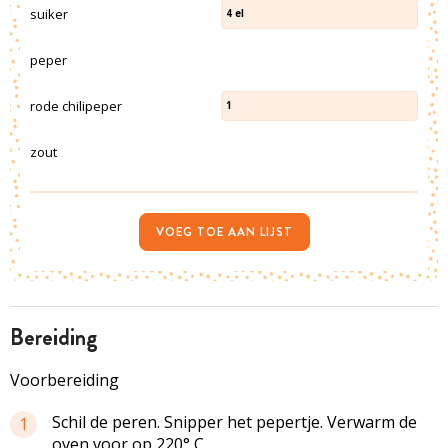
suiker
4
el
peper
rode chilipeper
1
zout
VOEG TOE AAN LIJST
bereiding
Voorbereiding
Schil de peren. Snipper het pepertje. Verwarm de
1
oven voor op 220° C.