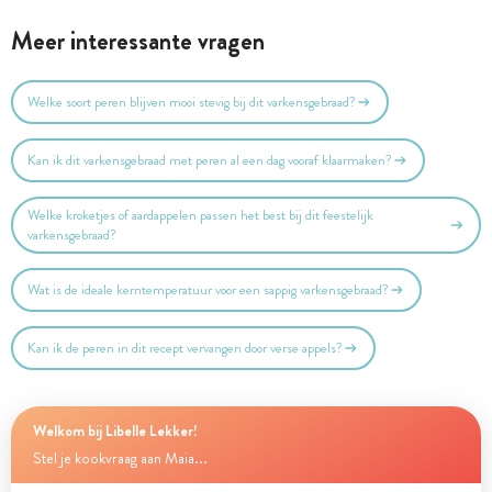
Meer interessante vragen
Welke soort peren blijven mooi stevig bij dit varkensgebraad?
Kan ik dit varkensgebraad met peren al een dag vooraf klaarmaken?
Welke kroketjes of aardappelen passen het best bij dit feestelijk
varkensgebraad?
Wat is de ideale kerntemperatuur voor een sappig varkensgebraad?
Kan ik de peren in dit recept vervangen door verse appels?
Welkom bij Libelle Lekker!
Stel je kookvraag aan Maia...