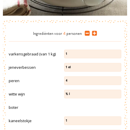
Ingrediënten
voor
4
personen
varkensgebraad (van 1 kg)
1
jeneverbessen
1
el
peren
4
witte wijn
½
l
boter
kaneelstokje
1