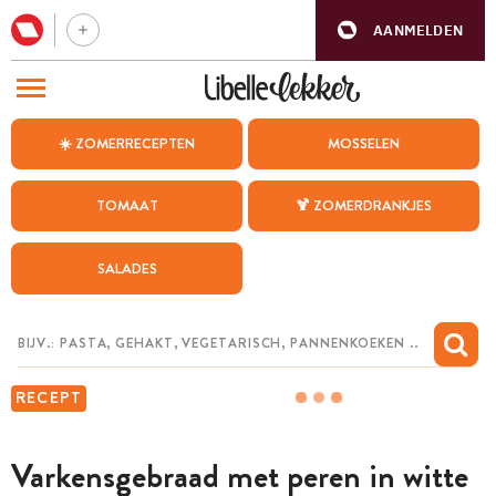
AANMELDEN
BEZOEK ONZE ANDERE WEBSITES
☀️ ZOMERRECEPTEN
MOSSELEN
RECEPTEN
TOMAAT
🍹 ZOMERDRANKJES
WEEKMENU
SALADES
CHAT MET MAIA
INSPIRATIE
MIJN BEWAARDE RECEPTEN
RECEPT
Varkensgebraad met peren in witte