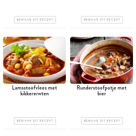
uur
uur
Iets duurder
Iets duurder
BEWAAR DIT RECEPT
BEWAAR DIT RECEPT
Makkelijk
Makkelijk
Lamsstoofvlees met
Runderstoofpotje met
kikkererwten
bier
Meer dan 1 uur
Meer dan 1 uur
Iets duurder
Iets duurder
Makkelijk
Makkelijk
BEWAAR DIT RECEPT
BEWAAR DIT RECEPT