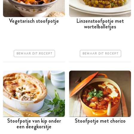
Vegetarisch stoofpotje
Linzenstoofpotje met
wortelballetjes
Tussen 30 minuten en 1
Tussen 30 minuten en 1
uur
uur
Goedkoop
Iets duurder
BEWAAR DIT RECEPT
BEWAAR DIT RECEPT
Makkelijk
Erg makkelijk
Stoofpotje van kip onder
Stoofpotje met chorizo
een deegkorstje
Tussen 30 minuten en 1
Tussen 30 minuten en 1