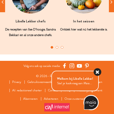
Libelle Lekker chefs
In het seizoen
De recepten van Ilse D’hooge, Sandra
Ontdek hier wat nú het lekkerste is.
Bekkari en al onze andere chefs.
Volg ons ook op sociale media:
© 2026 - Roularta Media Group
Welkom bij Libelle Lekker!
Privacy
Gebruiksvoorwaarden
Cookies
Cookies instellingen
Stel je kookvraag aan Maia...
AI: redactioneel charter
Contact
FAQ
Wedstrijdreglement
Abonneren
Adverteren
Onze zusterwebsites