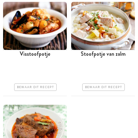
Visstoofpotje
Stoofpotje van zalm
Meer dan 1 uur
Tussen 30 minuten en 1
uur
Iets duurder
Iets duurder
Makkelijk
BEWAAR DIT RECEPT
BEWAAR DIT RECEPT
Makkelijk