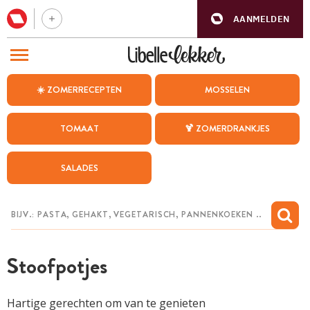
AANMELDEN
BEZOEK ONZE ANDERE WEBSITES
☀️ ZOMERRECEPTEN
MOSSELEN
RECEPTEN
TOMAAT
🍹 ZOMERDRANKJES
WEEKMENU
SALADES
CHAT MET MAIA
INSPIRATIE
MIJN BEWAARDE RECEPTEN
Stoofpotjes
Hartige gerechten om van te genieten