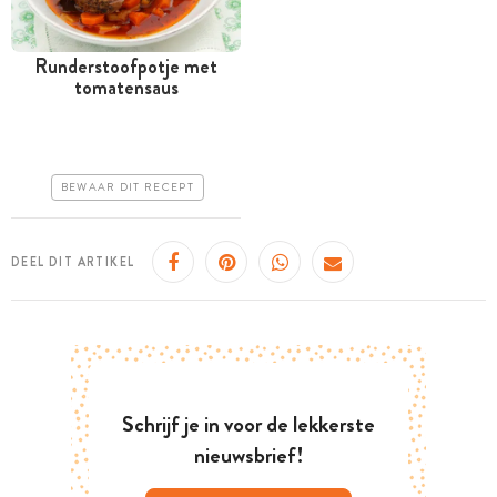
Runderstoofpotje met
tomatensaus
Meer dan 1 uur
Iets duurder
Makkelijk
BEWAAR DIT RECEPT
DEEL DIT ARTIKEL
Schrijf je in voor de lekkerste
nieuwsbrief!