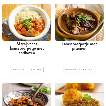
Marokkaans
Lamsstoofpotje met
lamsstoofpotje met
pruimen
Meer dan 1 uur
Meer dan 1 uur
abrikozen
Iets duurder
Goedkoop
Makkelijk
Makkelijk
BEWAAR DIT RECEPT
BEWAAR DIT RECEPT