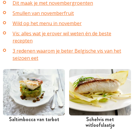
Dit maak je met novembergroenten
Smullen van novemberfruit
Wild op het menu in november
Vis: alles wat je erover wil weten én de beste
recepten
3 redenen waarom je beter Belgische vis van het
seizoen eet
Saltimbocca van tarbot
Schelvis met
witloofslaatje
Tussen 30 minuten en 1
Minder dan 30 minuten