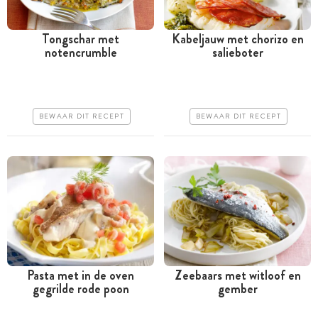
Tongschar met
Kabeljauw met chorizo en
notencrumble
salieboter
Tussen 30 minuten en 1
Tussen 30 minuten en 1
uur
uur
Iets duurder
Iets duurder
BEWAAR DIT RECEPT
BEWAAR DIT RECEPT
Makkelijk
Makkelijk
Pasta met in de oven
Zeebaars met witloof en
gegrilde rode poon
gember
Tussen 30 minuten en 1
Tussen 30 minuten en 1
uur
uur