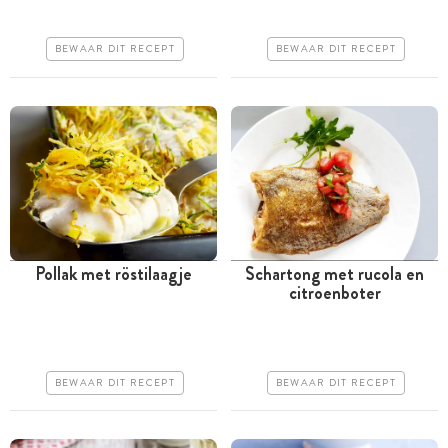
Goedkoop
Goedkoop
BEWAAR DIT RECEPT
BEWAAR DIT RECEPT
Erg makkelijk
Erg makkelijk
Pollak met röstilaagje
Schartong met rucola en
citroenboter
Tussen 30 minuten en 1
Minder dan 30 minuten
uur
Goedkoop
Goedkoop
Erg makkelijk
BEWAAR DIT RECEPT
BEWAAR DIT RECEPT
Makkelijk