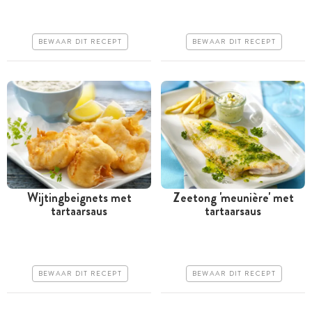
uur
Iets duurder
Duur
Makkelijk
BEWAAR DIT RECEPT
BEWAAR DIT RECEPT
Makkelijk
Wijtingbeignets met
Zeetong 'meunière' met
tartaarsaus
tartaarsaus
Tussen 30 minuten en 1
Tussen 30 minuten en 1
uur
uur
Iets duurder
Iets duurder
BEWAAR DIT RECEPT
BEWAAR DIT RECEPT
Makkelijk
Makkelijk