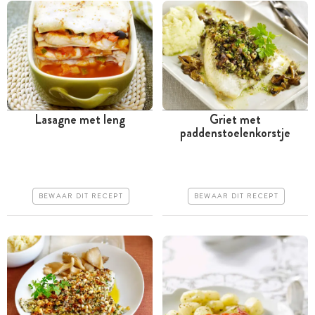
Lasagne met leng
Griet met
paddenstoelenkorstje
Tussen 30 minuten en 1
Tussen 30 minuten en 1
uur
uur
Iets duurder
Iets duurder
BEWAAR DIT RECEPT
BEWAAR DIT RECEPT
Makkelijk
Makkelijk