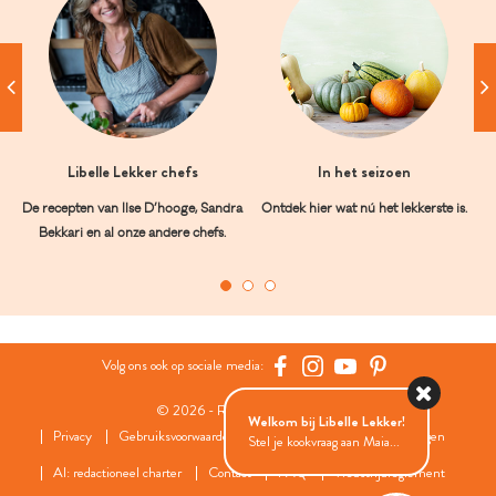
Libelle Lekker chefs
In het seizoen
De recepten van Ilse D’hooge, Sandra
Ontdek hier wat nú het lekkerste is.
Bekkari en al onze andere chefs.
Volg ons ook op sociale media:
© 2026 - Roularta Media Group
Welkom bij Libelle Lekker!
Privacy
Gebruiksvoorwaarden
Cookies
Cookies instellingen
Stel je kookvraag aan Maia...
AI: redactioneel charter
Contact
FAQ
Wedstrijdreglement