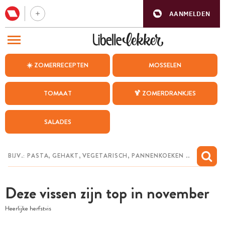
AANMELDEN
BEZOEK ONZE ANDERE WEBSITES
☀️ ZOMERRECEPTEN
MOSSELEN
RECEPTEN
TOMAAT
🍹 ZOMERDRANKJES
WEEKMENU
SALADES
CHAT MET MAIA
INSPIRATIE
MIJN BEWAARDE RECEPTEN
Deze vissen zijn top in november
Heerlijke herfstvis