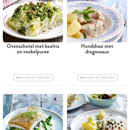
Ovenschotel met koolvis
Hondshaai met
en venkelpuree
dragonsaus
Tussen 30 minuten en 1
Tussen 30 minuten en 1
uur
uur
Goedkoop
Goedkoop
BEWAAR DIT RECEPT
BEWAAR DIT RECEPT
Erg makkelijk
Erg makkelijk