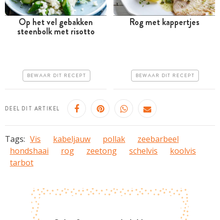
Op het vel gebakken
Rog met kappertjes
steenbolk met risotto
Tussen 30 minuten en 1
Minder dan 30 minuten
uur
Iets duurder
Iets duurder
Erg makkelijk
BEWAAR DIT RECEPT
BEWAAR DIT RECEPT
Makkelijk
DEEL DIT ARTIKEL
Tags:
Vis
kabeljauw
pollak
zeebarbeel
hondshaai
rog
zeetong
schelvis
koolvis
tarbot