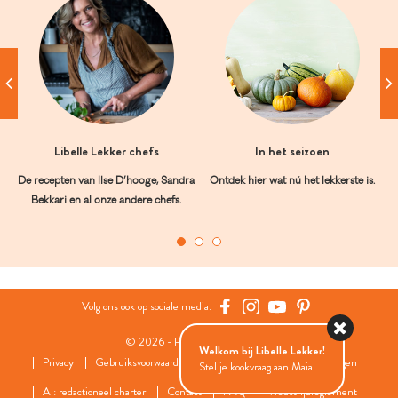
Libelle Lekker chefs
In het seizoen
De recepten van Ilse D’hooge, Sandra
Ontdek hier wat nú het lekkerste is.
Bekkari en al onze andere chefs.
Volg ons ook op sociale media:
© 2026 - Roularta Media Group
Welkom bij Libelle Lekker!
Privacy
Gebruiksvoorwaarden
Cookies
Cookies instellingen
Stel je kookvraag aan Maia...
AI: redactioneel charter
Contact
FAQ
Wedstrijdreglement