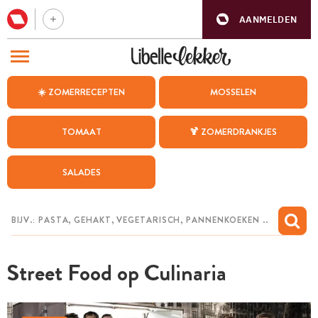
AANMELDEN
BEZOEK ONZE ANDERE WEBSITES
☀️ ZOMERRECEPTEN
MOSSELEN
RECEPTEN
TOMAAT
🍹 ZOMERDRANKJES
WEEKMENU
SALADES
CHAT MET MAIA
INSPIRATIE
MIJN BEWAARDE RECEPTEN
Street Food op Culinaria