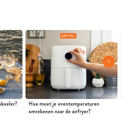
ARTIKEL
jnkoeler?
Hoe moet je oventemperaturen
Mosse
omrekenen naar de airfryer?
Peter