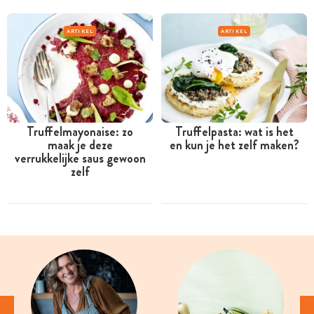
ARTIKEL
ARTIKEL
Truffelmayonaise: zo
Truffelpasta: wat is het
maak je deze
en kun je het zelf maken?
verrukkelijke saus gewoon
zelf