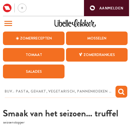
AANMELDEN
BEZOEK ONZE ANDERE WEBSITES
☀️ ZOMERRECEPTEN
MOSSELEN
RECEPTEN
TOMAAT
🍹 ZOMERDRANKJES
WEEKMENU
SALADES
CHAT MET MAIA
INSPIRATIE
MIJN BEWAARDE RECEPTEN
Smaak van het seizoen… truffel
seizoenstopper