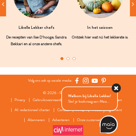
Libelle Lekker chefs
In het seizoen
De recepten van Ilse D’hooge, Sandra
Ontdek hier wat nú het lekkerste is.
Bekkari en al onze andere chefs.
Volg ons ook op sociale media:
© 2026 - Roularta Media Group
Welkom bij Libelle Lekker!
Privacy
Gebruiksvoorwaarden
Cookies
Cookies instellingen
Stel je kookvraag aan Maia...
AI: redactioneel charter
Contact
FAQ
Wedstrijdreglement
Abonneren
Adverteren
Onze zusterwebsites