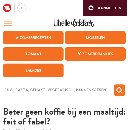
AANMELDEN
BEZOEK ONZE ANDERE WEBSITES
☀️ ZOMERRECEPTEN
MOSSELEN
RECEPTEN
TOMAAT
🍹 ZOMERDRANKJES
WEEKMENU
SALADES
CHAT MET MAIA
INSPIRATIE
MIJN BEWAARDE RECEPTEN
Beter geen koffie bij een maaltijd:
feit of fabel?