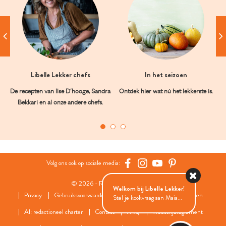
Libelle Lekker chefs
In het seizoen
De recepten van Ilse D’hooge, Sandra
Ontdek hier wat nú het lekkerste is.
Bekkari en al onze andere chefs.
Volg ons ook op sociale media:
© 2026 - Roularta Media Group
Welkom bij Libelle Lekker!
Privacy
Gebruiksvoorwaarden
Cookies
Cookies instellingen
Stel je kookvraag aan Maia...
AI: redactioneel charter
Contact
FAQ
Wedstrijdreglement