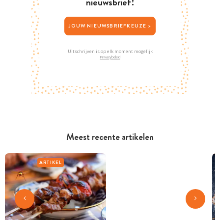
nieuwsbrief!
JOUW NIEUWSBRIEFKEUZE >
Uitschrijven is op elk moment mogelijk
Privacybeleid
Meest recente artikelen
ARTIKEL