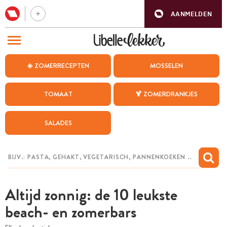
AANMELDEN
BEZOEK ONZE ANDERE WEBSITES
☀️ ZOMERRECEPTEN
MOSSELEN
RECEPTEN
TOMAAT
🍹 ZOMERDRANKJES
WEEKMENU
SALADES
CHAT MET MAIA
INSPIRATIE
MIJN BEWAARDE RECEPTEN
Altijd zonnig: de 10 leukste
beach- en zomerbars