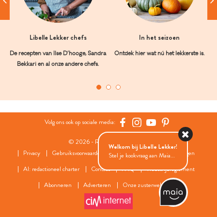
Libelle Lekker chefs
In het seizoen
De recepten van Ilse D’hooge, Sandra
Ontdek hier wat nú het lekkerste is.
Bekkari en al onze andere chefs.
Volg ons ook op sociale media:
© 2026 - Roularta Media Group
Welkom bij Libelle Lekker!
Privacy
Gebruiksvoorwaarden
Cookies
Cookies instellingen
Stel je kookvraag aan Maia...
AI: redactioneel charter
Contact
FAQ
Wedstrijdreglement
Abonneren
Adverteren
Onze zusterwebsites