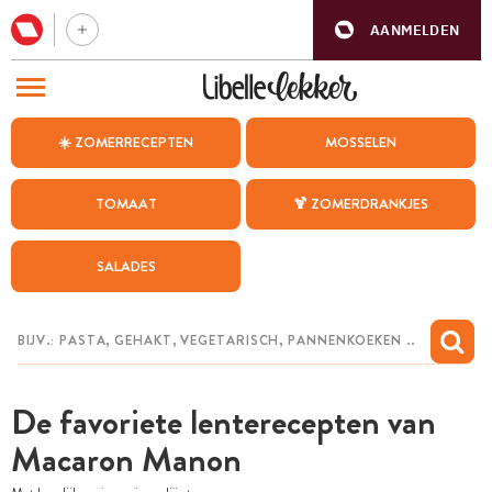
AANMELDEN
BEZOEK ONZE ANDERE WEBSITES
☀️ ZOMERRECEPTEN
MOSSELEN
RECEPTEN
TOMAAT
🍹 ZOMERDRANKJES
WEEKMENU
SALADES
CHAT MET MAIA
INSPIRATIE
MIJN BEWAARDE RECEPTEN
De favoriete lenterecepten van
Macaron Manon