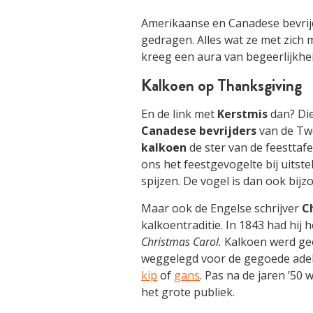
Amerikaanse en Canadese bevrij
gedragen. Alles wat ze met zich
kreeg een aura van begeerlijkhei
Kalkoen op Thanksgiving
En de link met
Kerstmis
dan? Di
Canadese bevrijders
van de Tw
kalkoen
de ster van de feesttaf
ons het feestgevogelte bij uitst
spijzen. De vogel is dan ook bijz
Maar ook de Engelse schrijver
C
kalkoentraditie. In 1843 had hij h
Christmas Carol.
Kalkoen werd geen
weggelegd voor de gegoede adel.
kip
of
gans
. Pas na de jaren ’50
het grote publiek.