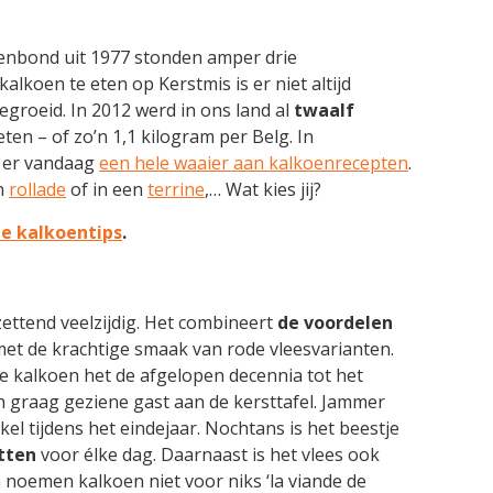
enbond uit 1977 stonden amper drie
alkoen te eten op Kerstmis is er niet altijd
groeid. In 2012 werd in ons land al
twaalf
ten – of zo’n 1,1 kilogram per Belg. In
t er vandaag
een hele waaier aan kalkoenrecepten
.
en
rollade
of in een
terrine
,… Wat kies jij?
e kalkoentips
.
ettend veelzijdig. Het combineert
de voordelen
met de krachtige smaak van rode vleesvarianten.
de kalkoen het de afgelopen decennia tot het
een graag geziene gast aan de kersttafel. Jammer
kel tijdens het eindejaar. Nochtans is het beestje
tten
voor élke dag. Daarnaast is het vlees ook
 noemen kalkoen niet voor niks ‘la viande de