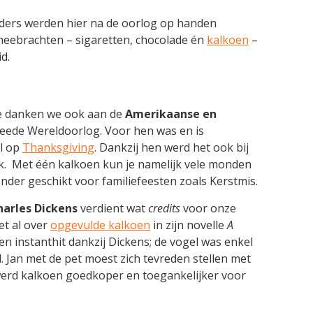
ders werden hier na de oorlog op handen
 meebrachten – sigaretten, chocolade én
kalkoen
–
d.
e danken we ook aan de
Amerikaanse en
eede Wereldoorlog. Voor hen was en is
el op
Thanksgiving
. Dankzij hen werd het ook bij
ek. Met één kalkoen kun je namelijk vele monden
onder geschikt voor familiefeesten zoals Kerstmis.
harles Dickens
verdient wat
credits
voor onze
et al over
opgevulde kalkoen
in zijn novelle
A
 instanthit dankzij Dickens; de vogel was enkel
 Jan met de pet moest zich tevreden stellen met
 werd kalkoen goedkoper en toegankelijker voor