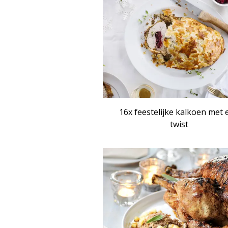
16x feestelijke kalkoen met 
twist