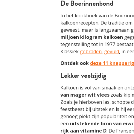
De Boerinnenbond
In het kookboek van de Boerinn
kalkoenrecepten. De traditie om k
geweest, maar is langzaamaan ge
miljoen kilogram kalkoen
gege
tegenstelling tot in 1977 bestaa
Klassiek
gebraden
,
gevuld
, in e
Ontdek ook
deze 11 knapperig
Lekker veelzijdig
Kalkoen is vol van smaak en ontz
van mager wit vlees
zoals kip 
Zoals je hierboven las, schopte 
feestbeest bij uitstek en is hij 
genoeg piekt zijn populariteit en
een
uitstekende bron van eiwi
rijk aan vitamine D
. De Fransen