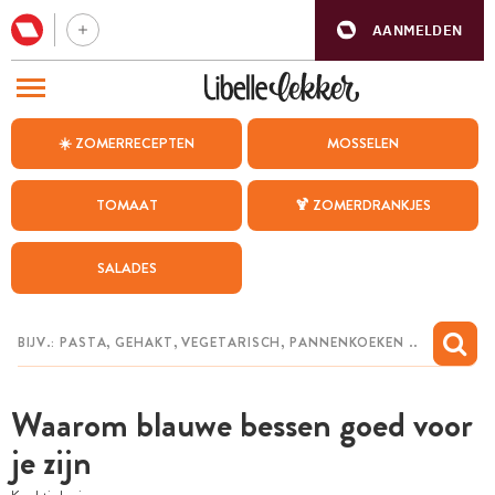
AANMELDEN
BEZOEK ONZE ANDERE WEBSITES
☀️ ZOMERRECEPTEN
MOSSELEN
RECEPTEN
TOMAAT
🍹 ZOMERDRANKJES
WEEKMENU
SALADES
CHAT MET MAIA
INSPIRATIE
MIJN BEWAARDE RECEPTEN
Waarom blauwe bessen goed voor
je zijn