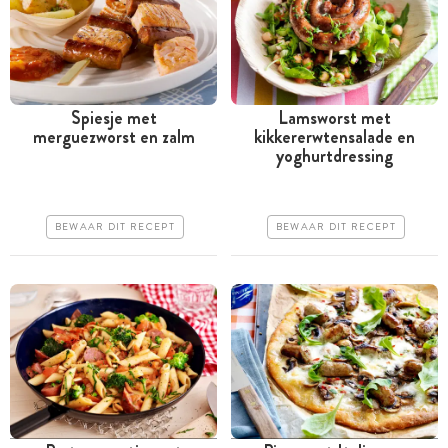
Spiesje met
Lamsworst met
merguezworst en zalm
kikkererwtensalade en
Tussen 30 minuten en 1
Minder dan 30 minuten
yoghurtdressing
uur
Iets duurder
Iets duurder
Makkelijk
BEWAAR DIT RECEPT
BEWAAR DIT RECEPT
Makkelijk