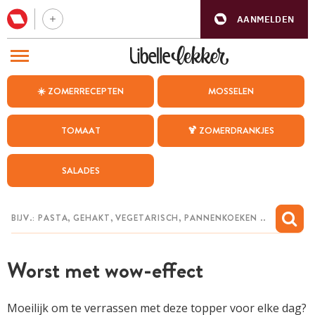
AANMELDEN
BEZOEK ONZE ANDERE WEBSITES
☀️ ZOMERRECEPTEN
MOSSELEN
RECEPTEN
TOMAAT
🍹 ZOMERDRANKJES
WEEKMENU
SALADES
CHAT MET MAIA
INSPIRATIE
MIJN BEWAARDE RECEPTEN
Worst met wow-effect
Moeilijk om te verrassen met deze topper voor elke dag?