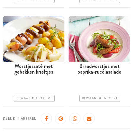
Erg makkelijk
Worstjessaté met
Braadworstjes met
gebakken krieltjes
paprika-rucolasalade
Minder dan 30 minuten
Minder dan 30 minuten
Goedkoop
Goedkoop
Erg makkelijk
Erg makkelijk
BEWAAR DIT RECEPT
BEWAAR DIT RECEPT
DEEL DIT ARTIKEL