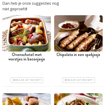
Dan heb je onze suggesties nog
niet geproefd!
Ovenschotel met
Chipolata in een spekjasje
worstjes in baconjasje
Tussen 30 minuten en 1
Tussen 30 minuten en 1
uur
uur
Goedkoop
Iets duurder
BEWAAR DIT RECEPT
BEWAAR DIT RECEPT
Erg makkelijk
Makkelijk