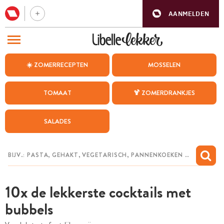
AANMELDEN
BEZOEK ONZE ANDERE WEBSITES
☀️ ZOMERRECEPTEN
MOSSELEN
RECEPTEN
TOMAAT
🍹 ZOMERDRANKJES
WEEKMENU
SALADES
CHAT MET MAIA
INSPIRATIE
MIJN BEWAARDE RECEPTEN
10x de lekkerste cocktails met
bubbels