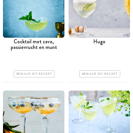
Cocktail met cava,
Hugo
passievrucht en munt
Minder dan 30 minuten
Minder dan 30 minuten
Iets duurder
Iets duurder
Erg makkelijk
Erg makkelijk
BEWAAR DIT RECEPT
BEWAAR DIT RECEPT