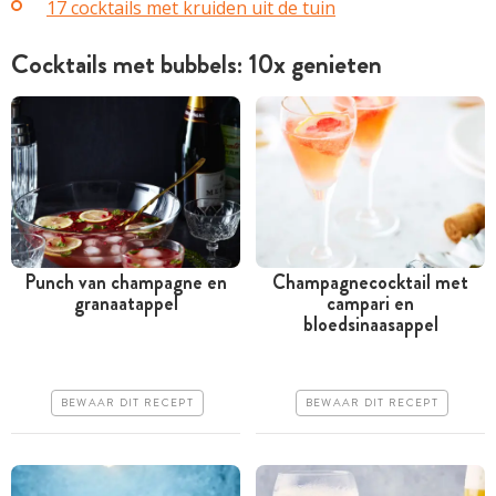
17 cocktails met kruiden uit de tuin
Cocktails met bubbels: 10x genieten
Punch van champagne en
Champagnecocktail met
granaatappel
campari en
Minder dan 30 minuten
Minder dan 30 minuten
bloedsinaasappel
Duur
Iets duurder
Erg makkelijk
Makkelijk
BEWAAR DIT RECEPT
BEWAAR DIT RECEPT