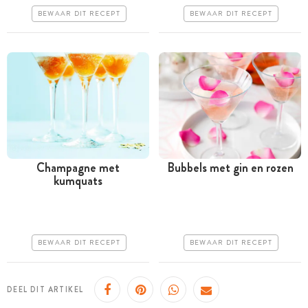
Erg makkelijk
BEWAAR DIT RECEPT
BEWAAR DIT RECEPT
Makkelijk
Champagne met
Bubbels met gin en rozen
kumquats
Tussen 30 minuten en 1
Minder dan 30 minuten
uur
Iets duurder
Duur
Erg makkelijk
BEWAAR DIT RECEPT
BEWAAR DIT RECEPT
Makkelijk
DEEL DIT ARTIKEL