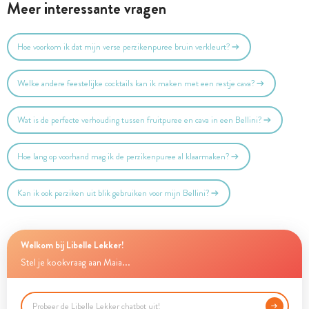
Meer interessante vragen
Hoe voorkom ik dat mijn verse perzikenpuree bruin verkleurt?
Welke andere feestelijke cocktails kan ik maken met een restje cava?
Wat is de perfecte verhouding tussen fruitpuree en cava in een Bellini?
Hoe lang op voorhand mag ik de perzikenpuree al klaarmaken?
Kan ik ook perziken uit blik gebruiken voor mijn Bellini?
Welkom bij Libelle Lekker!
Stel je kookvraag aan Maia...