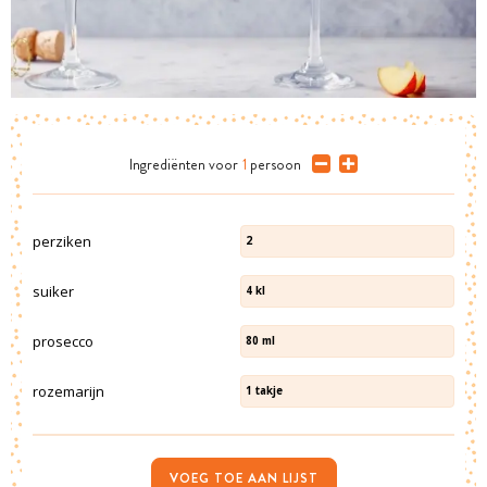
Ingrediënten
voor
1
persoon
perziken
2
suiker
4
kl
prosecco
80
ml
rozemarijn
1
takje
VOEG TOE AAN LIJST