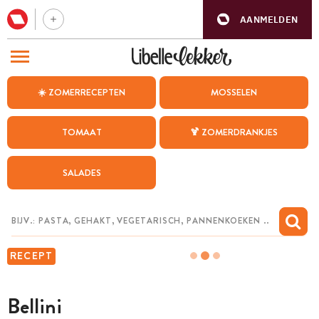
AANMELDEN
BEZOEK ONZE ANDERE WEBSITES
☀️ ZOMERRECEPTEN
MOSSELEN
RECEPTEN
TOMAAT
🍹 ZOMERDRANKJES
WEEKMENU
SALADES
CHAT MET MAIA
INSPIRATIE
MIJN BEWAARDE RECEPTEN
RECEPT
Bellini