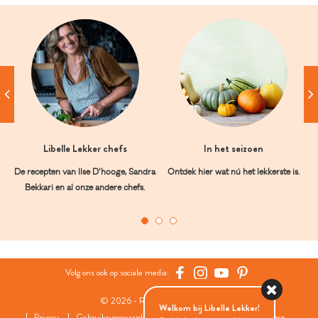
Libelle Lekker chefs
In het seizoen
De recepten van Ilse D’hooge, Sandra
Ontdek hier wat nú het lekkerste is.
Bekkari en al onze andere chefs.
Volg ons ook op sociale media:
© 2026 - Roularta Media Group
Welkom bij Libelle Lekker!
Privacy
Gebruiksvoorwaarden
Cookies
Cookies instellingen