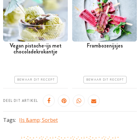
Vegan pistache-ijs met
Frambozenijsjes
chocoladekrokantje
Meer dan 1 uur
Minder dan 30 minuten
Iets duurder
Iets duurder
Erg makkelijk
Erg makkelijk
BEWAAR DIT RECEPT
BEWAAR DIT RECEPT
DEEL DIT ARTIKEL
Tags:
IJs &amp; Sorbet