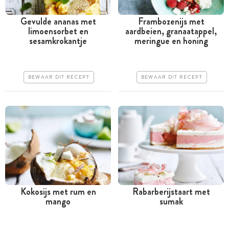
Gevulde ananas met
Frambozenijs met
limoensorbet en
aardbeien, granaatappel,
Meer dan 1 uur
Meer dan 1 uur
sesamkrokantje
meringue en honing
Goedkoop
Iets duurder
Erg makkelijk
Erg makkelijk
BEWAAR DIT RECEPT
BEWAAR DIT RECEPT
Kokosijs met rum en
Rabarberijstaart met
mango
sumak
Tussen 30 minuten en 1
Meer dan 1 uur
uur
Goedkoop