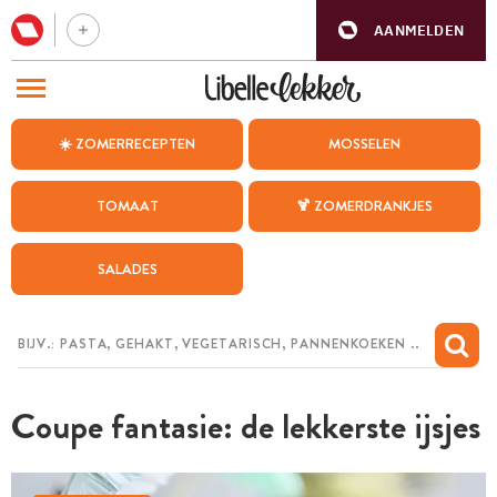
AANMELDEN
BEZOEK ONZE ANDERE WEBSITES
☀️ ZOMERRECEPTEN
MOSSELEN
RECEPTEN
TOMAAT
🍹 ZOMERDRANKJES
WEEKMENU
SALADES
CHAT MET MAIA
INSPIRATIE
MIJN BEWAARDE RECEPTEN
Coupe fantasie: de lekkerste ijsjes