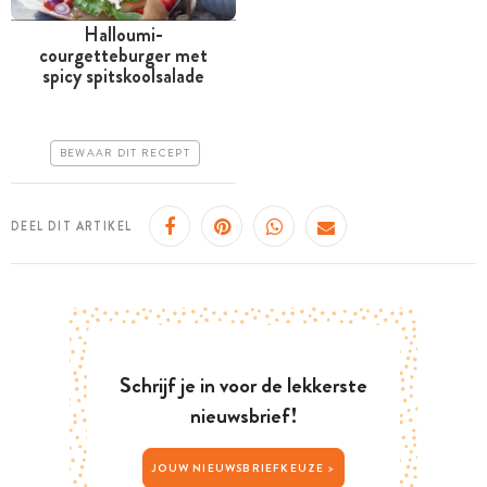
Halloumi-
courgetteburger met
Tussen 30 minuten en 1
spicy spitskoolsalade
uur
Goedkoop
BEWAAR DIT RECEPT
Erg makkelijk
DEEL DIT ARTIKEL
Schrijf je in voor de lekkerste
nieuwsbrief!
JOUW NIEUWSBRIEFKEUZE >