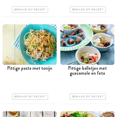
Erg makkelijk
Makkelijk
BEWAAR DIT RECEPT
BEWAAR DIT RECEPT
Pittige pasta met tonijn
Pittige balletjes met
guacamole en feta
Minder dan 30 minuten
Minder dan 30 minuten
Iets duurder
Iets duurder
Erg makkelijk
Makkelijk
BEWAAR DIT RECEPT
BEWAAR DIT RECEPT