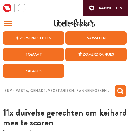
AANMELDEN
BEZOEK ONZE ANDERE WEBSITES
☀️ ZOMERRECEPTEN
MOSSELEN
RECEPTEN
TOMAAT
🍹 ZOMERDRANKJES
WEEKMENU
SALADES
CHAT MET MAIA
INSPIRATIE
MIJN BEWAARDE RECEPTEN
11x duivelse gerechten om keihard
mee te scoren