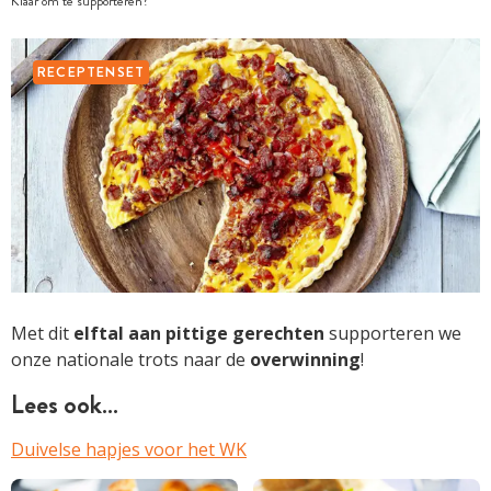
Klaar om te supporteren?
RECEPTENSET
Met dit
elftal aan pittige gerechten
supporteren we
onze nationale trots naar de
overwinning
!
Lees ook…
Duivelse hapjes voor het WK