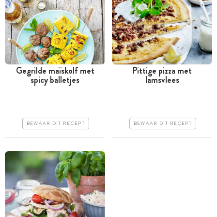
Gegrilde maïskolf met
Pittige pizza met
spicy balletjes
lamsvlees
Tussen 30 minuten en 1
Minder dan 30 minuten
uur
Iets duurder
Goedkoop
Makkelijk
BEWAAR DIT RECEPT
BEWAAR DIT RECEPT
Erg makkelijk