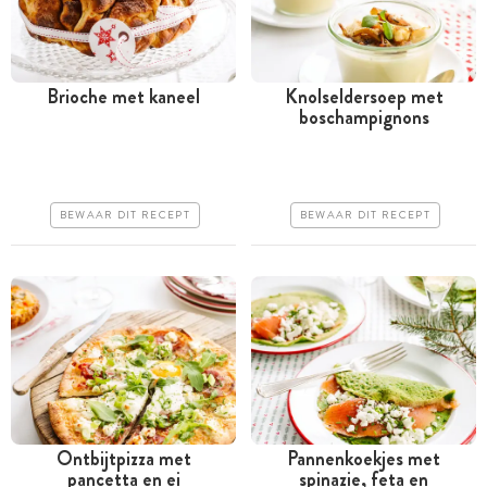
Brioche met kaneel
Knolseldersoep met
boschampignons
Meer dan 1 uur
Tussen 30 minuten en 1
uur
Iets duurder
Goedkoop
Makkelijk
BEWAAR DIT RECEPT
BEWAAR DIT RECEPT
Erg makkelijk
Ontbijtpizza met
Pannenkoekjes met
pancetta en ei
spinazie, feta en
Minder dan 30 minuten
Minder dan 30 minuten