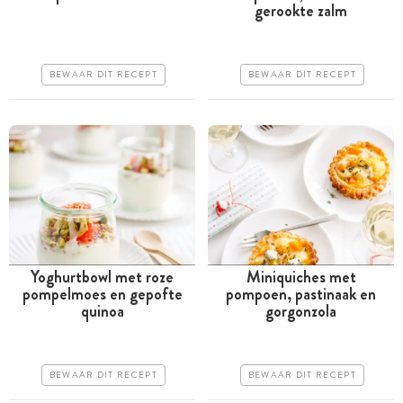
gerookte zalm
Iets duurder
Goedkoop
Erg makkelijk
Erg makkelijk
BEWAAR DIT RECEPT
BEWAAR DIT RECEPT
Yoghurtbowl met roze
Miniquiches met
pompelmoes en gepofte
pompoen, pastinaak en
Minder dan 30 minuten
Tussen 30 minuten en 1
quinoa
gorgonzola
uur
Iets duurder
Goedkoop
Erg makkelijk
BEWAAR DIT RECEPT
BEWAAR DIT RECEPT
Erg makkelijk