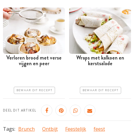
Verloren brood met verse
Wraps met kalkoen en
vijgen en peer
kerstsalade
Tussen 30 minuten en 1
Minder dan 30 minuten
uur
Iets duurder
Goedkoop
Erg makkelijk
BEWAAR DIT RECEPT
BEWAAR DIT RECEPT
Erg makkelijk
DEEL DIT ARTIKEL
Tags:
Brunch
Ontbijt
Feestelijk
feest