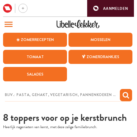
AANMELDEN
BEZOEK ONZE ANDERE WEBSITES
☀️ ZOMERRECEPTEN
MOSSELEN
RECEPTEN
TOMAAT
🍹 ZOMERDRANKJES
WEEKMENU
SALADES
CHAT MET MAIA
INSPIRATIE
MIJN BEWAARDE RECEPTEN
8 toppers voor op je kerstbrunch
Heerlijk nagenieten van kerst, met deze zalige familiebrunch.